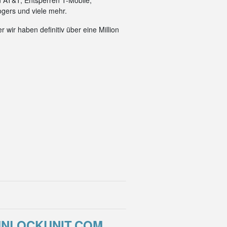
n AT&T, Entsperren T-Mobile,
gers und viele mehr.
 wir haben definitiv über eine Million
 UNLOCKUNIT.COM