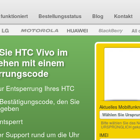
funktioniert
Bestellungsstatus
Blog
Kontakt
All 
Sie HTC Vivo im
hen mit einem
rrungscode
ur Entsperrung Ihres HTC
Bestätigungscode, den Sie
ingeben
Aktuelles Mobilfunkn
Wählen Sie Urspru
entsperrt
Bitte wählen Sie das N
URSPRÜNGLICH gekau
der Support rund um die Uhr
IMEI