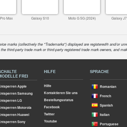
 Pro Max
Galaxy S10
Moto G 5G (2024)
Galaxy J7
ice marks (collectively the "Trademarks") displayed are registered® and/or unr
f the third-party trade mark or third-party registered trade mark owners, and ma
SCHALTE
HILFE
SPRACHE
MODELLE FREI
Hilfe
ntsperren Apple
Romanian
Kontaktieren Sie uns
Entsperren Samsung
French
Bestellungsstatus
ntsperren LG
Spanish
Facebook
ntsperren Motorola
Twitter
ntsperren Huawei
Italian
Youtube
ntsperren Sony
Portuguese