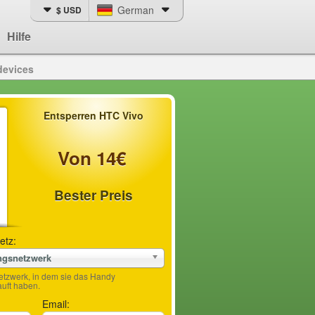
German
$ USD
Hilfe
devices
Entsperren HTC Vivo
Von 14€
Bester Preis
etz:
ngsnetzwerk
etzwerk, in dem sie das Handy
ft haben.
Email: