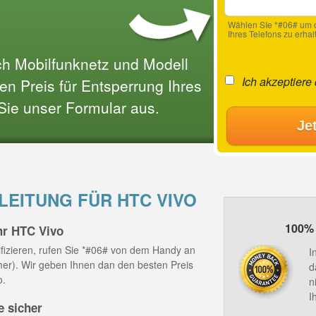
Wählen SIe *#06# um d
Ihres Telefons zu erhal
ach Mobilfunknetz und Modell
Ich akzeptiere
n Preis für Entsperrung Ihres
 Sie unser Formular aus.
Je
EITUNG FÜR HTC VIVO
100% 
hr HTC Vivo
fizieren, rufen Sie *#06# von dem Handy an
I
mmer). Wir geben Ihnen dan den besten Preis
d
o.
n
I
e sicher