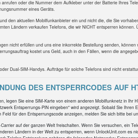
 anrufen oder die Nummer dem Aufkleber unter der Batterie Ihres Tel
kennungsnummer eines Geräts.
 und den aktuellen Mobilfunkanbieter ein und nicht die, die Sie vorhab
mmten Ländern verkaufen Telefons, die wir NICHT entsperren können. Ü
n nicht erfüllen und uns eine inkorrekte Bestellung senden, können 
errungsauftrag kostet uns Geld, auch in den Fällen, wenn die angeg
er Dual-SIM-Handys. Aufträge für solche Telefons sind nicht erstattu
NDUNG DES ENTSPERRCODES AUF HT
, legen Sie eine SIM-Karte von einem anderen Mobilfunknetz in Ihr H
zwerk Entsperrungs-PIN eingeben" wird angezeigt. Sobald Sie Ihren E
ein Feld für den Entsperrungscode anzeigen, melden Sie sich bitte bei un
arrier auf der ganzen Welt freischalten. Wenn Sie versuchen, ein Tel
nderen Ländern in der Welt zu entsperren, wenn UnlockUnit.com es ni