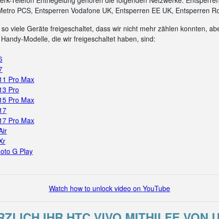
rk-Telefon Entriegelung gehören die folgenden Netzwerke: Entsperre
Metro PCS, Entsperren Vodafone UK, Entsperren EE UK, Entsperren Ro
so viele Geräte freigeschaltet, dass wir nicht mehr zählen konnten, aber
Handy-Modelle, die wir freigeschaltet haben, sind:
6
7
 11 Pro Max
13 Pro
 15 Pro Max
17
 17 Pro Max
Air
Xr
oto G Play
Watch how to unlock video on YouTube
RZLICH IHR HTC VIVO MITHILFE VON