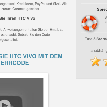
gsmittel: Kreditkarte, PayPal und Skrill. Alle
-zurück-Garantie gesichert.
Sprec
W
ie Ihren HTC Vivo
F
e Anweisungen erhalten Sie per Email, so
z es erlaubt. Sobald Sie den Code
Eine
5 Stern
igeschaltet.
anabhäng
IE HTC VIVO MIT DEM
PERRCODE