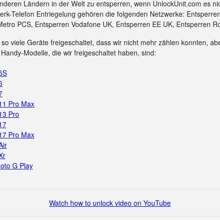
nderen Ländern in der Welt zu entsperren, wenn UnlockUnit.com es ni
rk-Telefon Entriegelung gehören die folgenden Netzwerke: Entsperre
Metro PCS, Entsperren Vodafone UK, Entsperren EE UK, Entsperren Ro
so viele Geräte freigeschaltet, dass wir nicht mehr zählen konnten, aber
Handy-Modelle, die wir freigeschaltet haben, sind:
 5S
6
7
 11 Pro Max
13 Pro
17
 17 Pro Max
Air
Xr
oto G Play
Watch how to unlock video on YouTube