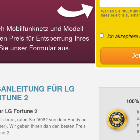
Wählen SIe *#06# um d
Ihres Telefons zu erhal
ach Mobilfunknetz und Modell
Ich akzeptiere
n Preis für Entsperrung Ihres
 Sie unser Formular aus.
Je
ANLEITUNG FÜR LG
TUNE 2
100% 
hr LG Fortune 2
I
d
fizieren, rufen Sie *#06# von dem Handy an
n
mmer). Wir geben Ihnen dan den besten Preis
I
une 2.