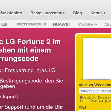
funktioniert
Bestellungsstatus
Blog
Kontakt
All 
e LG Fortune 2 im
hen mit einem
rrungscode
ur Entsperrung Ihres LG
Bestätigungscode, den Sie
ingeben
Aktuelles Mobilfunkn
Wählen Sie Urspru
entsperrt
Bitte wählen Sie das N
URSPRÜNGLICH gekau
der Support rund um die Uhr
IMEI