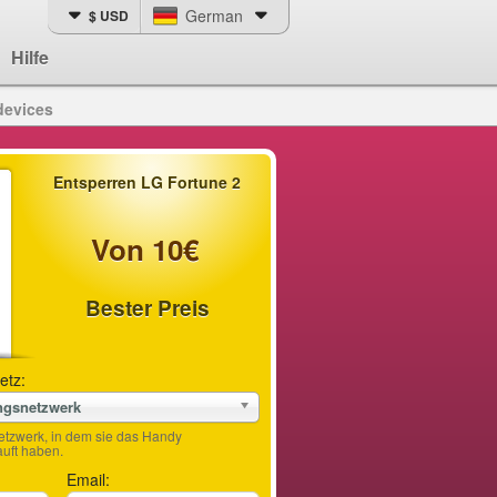
German
$ USD
Hilfe
devices
Entsperren LG Fortune 2
Von 10€
Bester Preis
etz:
ngsnetzwerk
etzwerk, in dem sie das Handy
ft haben.
Email: