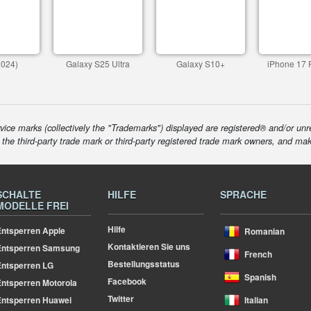
2024)
Galaxy S25 Ultra
Galaxy S10+
iPhone 17 
ice marks (collectively the "Trademarks") displayed are registered® and/or unr
f the third-party trade mark or third-party registered trade mark owners, and ma
SCHALTE
HILFE
SPRACHE
MODELLE FREI
Hilfe
ntsperren Apple
Romanian
Kontaktieren Sie uns
Entsperren Samsung
French
Bestellungsstatus
ntsperren LG
Spanish
Facebook
ntsperren Motorola
Twitter
ntsperren Huawei
Italian