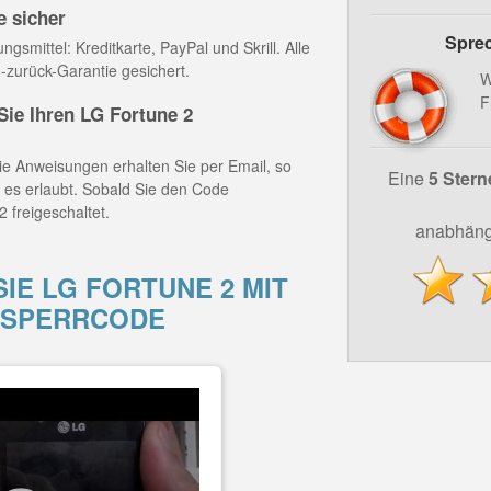
e sicher
Sprec
gsmittel: Kreditkarte, PayPal und Skrill. Alle
-zurück-Garantie gesichert.
W
F
e Ihren LG Fortune 2
e Anweisungen erhalten Sie per Email, so
Eine
5 Stern
z es erlaubt. Sobald Sie den Code
 freigeschaltet.
anabhäng
IE LG FORTUNE 2 MIT
TSPERRCODE