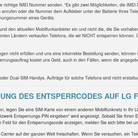
die richtige IMEI Nummer senden. "Es gibt zwei Möglichkeiten, die IM
 anrufen oder die Nummer dem Aufkleber unter der Batterie Ihres Tel
kennungsnummer eines Geräts.
 und den aktuellen Mobilfunkanbieter ein und nicht die, die Sie vorhab
mmten Ländern verkaufen Telefons, die wir NICHT entsperren können. Ü
n nicht erfüllen und uns eine inkorrekte Bestellung senden, können 
errungsauftrag kostet uns Geld, auch in den Fällen, wenn die angeg
er Dual-SIM-Handys. Aufträge für solche Telefons sind nicht erstattu
UNG DES ENTSPERRCODES AUF LG F
, legen Sie eine SIM-Karte von einem anderen Mobilfunknetz in Ihr L
zwerk Entsperrungs-PIN eingeben" wird angezeigt. Sobald Sie Ihren E
ein Feld für den Entsperrungscode anzeigen, melden Sie sich bitte bei un
arrier auf der ganzen Welt freischalten. Wenn Sie versuchen, ein Tel