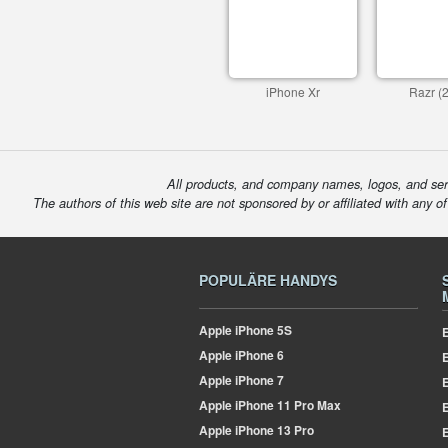
iPhone Xr
Razr (
All products, and company names, logos, and serv
The authors of this web site are not sponsored by or affiliated with any o
POPULÄRE HANDYS
Apple
iPhone 5S
E
Apple
iPhone 6
Apple
iPhone 7
E
Apple
iPhone 11 Pro Max
E
Apple
iPhone 13 Pro
E