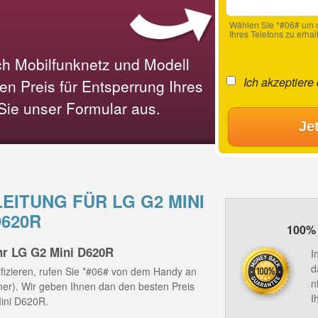
Wählen SIe *#06# um d
Ihres Telefons zu erhal
ach Mobilfunknetz und Modell
Ich akzeptiere
n Preis für Entsperrung Ihres
 Sie unser Formular aus.
Je
ITUNG FÜR LG G2 MINI
D620R
100% 
hr LG G2 Mini D620R
I
d
fizieren, rufen Sie *#06# von dem Handy an
n
mmer). Wir geben Ihnen dan den besten Preis
I
Mini D620R.