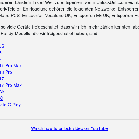
nderen Ländern in der Welt zu entsperren, wenn UnlockUnit.com es ni
rk-Telefon Entriegelung gehören die folgenden Netzwerke: Entsperre
Metro PCS, Entsperren Vodafone UK, Entsperren EE UK, Entsperren Ro
so viele Geräte freigeschaltet, dass wir nicht mehr zählen konnten, aber
Handy-Modelle, die wir freigeschaltet haben, sind:
 5S
6
7
 11 Pro Max
13 Pro
17
 17 Pro Max
Air
Xr
oto G Play
Watch how to unlock video on YouTube