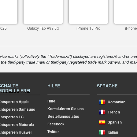
2025
Galaxy Tab A9+ 5G
iPhone 15 Pro
iPhone
ice marks (collectively the "Trademarks") displayed are registered® and/or unr
f the third-party trade mark or third-party registered trade mark owners, and ma
SCHALTE
HILFE
SPRACHE
MODELLE FREI
Hilfe
ntsperren Apple
Romanian
Kontaktieren Sie uns
Entsperren Samsung
French
Bestellungsstatus
ntsperren LG
Spanish
Facebook
ntsperren Motorola
Twitter
ntsperren Huawei
Italian