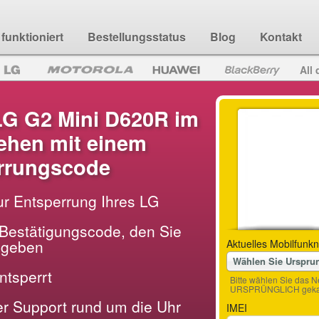
funktioniert
Bestellungsstatus
Blog
Kontakt
All 
LG G2 Mini D620R im
hen mit einem
rrungscode
ur Entsperrung Ihres LG
Bestätigungscode, den Sie
ingeben
Aktuelles Mobilfunkn
Wählen Sie Urspru
entsperrt
Bitte wählen Sie das N
URSPRÜNGLICH gekau
der Support rund um die Uhr
IMEI