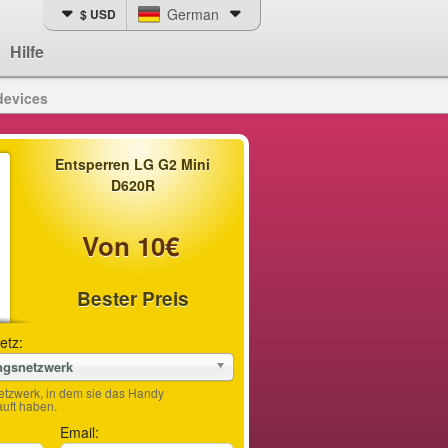
German
$ USD
Hilfe
devices
Entsperren LG G2 Mini
D620R
Von 10€
Bester Preis
etz:
ngsnetzwerk
etzwerk, in dem sie das Handy
ft haben.
Email: