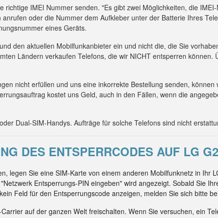
die richtige IMEI Nummer senden. "Es gibt zwei Möglichkeiten, die IM
 anrufen oder die Nummer dem Aufkleber unter der Batterie Ihres Tel
kennungsnummer eines Geräts.
 und den aktuellen Mobilfunkanbieter ein und nicht die, die Sie vorhab
mmten Ländern verkaufen Telefons, die wir NICHT entsperren können. Ü
n nicht erfüllen und uns eine inkorrekte Bestellung senden, können 
errungsauftrag kostet uns Geld, auch in den Fällen, wenn die angeg
er Dual-SIM-Handys. Aufträge für solche Telefons sind nicht erstattu
G DES ENTSPERRCODES AUF LG G2 
n, legen Sie eine SIM-Karte von einem anderen Mobilfunknetz in Ihr 
"Netzwerk Entsperrungs-PIN eingeben" wird angezeigt. Sobald Sie Ih
on kein Feld für den Entsperrungscode anzeigen, melden Sie sich bitte be
arrier auf der ganzen Welt freischalten. Wenn Sie versuchen, ein Tel