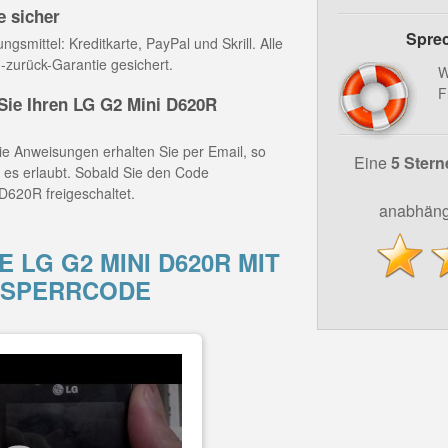
e sicher
Sprec
gsmittel: Kreditkarte, PayPal und Skrill. Alle
-zurück-Garantie gesichert.
W
F
ie Ihren LG G2 Mini D620R
e Anweisungen erhalten Sie per Email, so
Eine
5 Stern
z es erlaubt. Sobald Sie den Code
D620R freigeschaltet.
anabhäng
 LG G2 MINI D620R MIT
TSPERRCODE