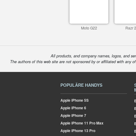
Moto G22
Razr 
All products, and company names, logos, and serv
The authors of this web site are not sponsored by or affiliated with any o
POPULÄRE HANDYS
Apple
iPhone 5S
E
Apple
iPhone 6
Apple
iPhone 7
E
Apple
iPhone 11 Pro Max
E
Apple
iPhone 13 Pro
E