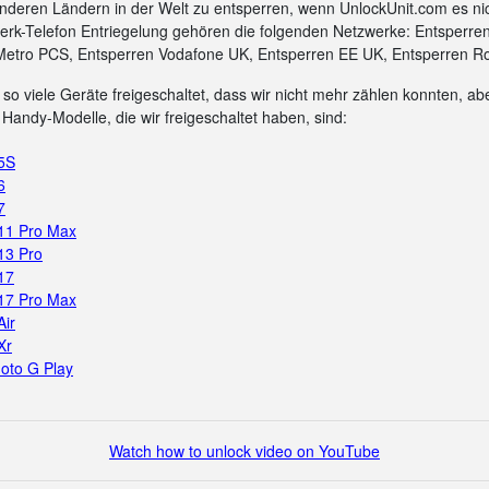
nderen Ländern in der Welt zu entsperren, wenn UnlockUnit.com es ni
rk-Telefon Entriegelung gehören die folgenden Netzwerke: Entsperre
Metro PCS, Entsperren Vodafone UK, Entsperren EE UK, Entsperren Ro
so viele Geräte freigeschaltet, dass wir nicht mehr zählen konnten, aber
Handy-Modelle, die wir freigeschaltet haben, sind:
 5S
6
7
 11 Pro Max
13 Pro
17
 17 Pro Max
Air
Xr
oto G Play
Watch how to unlock video on YouTube