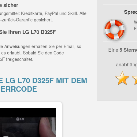
e sicher
Sprec
gsmittel: Kreditkarte, PayPal und Skrill. Alle
-zurück-Garantie gesichert.
W
F
ie Ihren LG L70 D325F
e Anweisungen erhalten Sie per Email, so
Eine
5 Stern
z es erlaubt. Sobald Sie den Code
F freigeschaltet.
anabhäng
 LG L70 D325F MIT DEM
PERRCODE