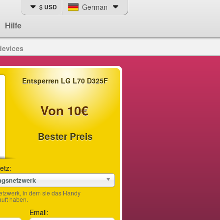
German
$ USD
Hilfe
devices
Entsperren LG L70 D325F
Von 10€
Bester Preis
etz:
ngsnetzwerk
etzwerk, in dem sie das Handy
ft haben.
Email: