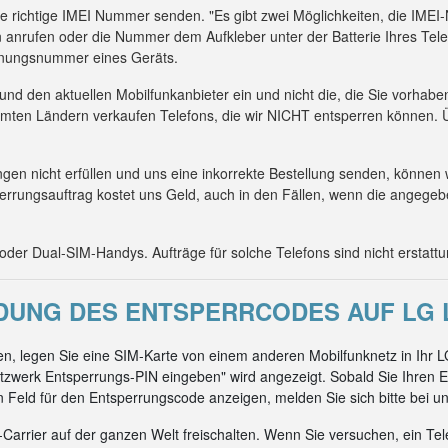
die richtige IMEI Nummer senden. "Es gibt zwei Möglichkeiten, die IM
 anrufen oder die Nummer dem Aufkleber unter der Batterie Ihres Tel
kennungsnummer eines Geräts.
 und den aktuellen Mobilfunkanbieter ein und nicht die, die Sie vorhab
mmten Ländern verkaufen Telefons, die wir NICHT entsperren können. Ü
n nicht erfüllen und uns eine inkorrekte Bestellung senden, können 
errungsauftrag kostet uns Geld, auch in den Fällen, wenn die angeg
er Dual-SIM-Handys. Aufträge für solche Telefons sind nicht erstattu
UNG DES ENTSPERRCODES AUF LG L
n, legen Sie eine SIM-Karte von einem anderen Mobilfunknetz in Ihr 
zwerk Entsperrungs-PIN eingeben" wird angezeigt. Sobald Sie Ihren E
ein Feld für den Entsperrungscode anzeigen, melden Sie sich bitte bei un
arrier auf der ganzen Welt freischalten. Wenn Sie versuchen, ein Tel