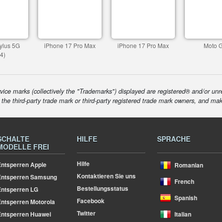
ylus 5G
iPhone 17 Pro Max
iPhone 17 Pro Max
Moto 
4)
ice marks (collectively the "Trademarks") displayed are registered® and/or unr
f the third-party trade mark or third-party registered trade mark owners, and ma
SCHALTE
HILFE
SPRACHE
MODELLE FREI
Hilfe
ntsperren Apple
Romanian
Kontaktieren Sie uns
Entsperren Samsung
French
Bestellungsstatus
ntsperren LG
Spanish
Facebook
ntsperren Motorola
Twitter
ntsperren Huawei
Italian