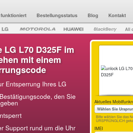
funktioniert
Bestellungsstatus
Blog
Kontakt
All 
e LG L70 D325F im
hen mit einem
rrungscode
ur Entsperrung Ihres LG
Bestätigungscode, den Sie
ingeben
Aktuelles Mobilfunkn
Wählen Sie Urspru
entsperrt
Bitte wählen Sie das N
URSPRÜNGLICH gekau
der Support rund um die Uhr
IMEI