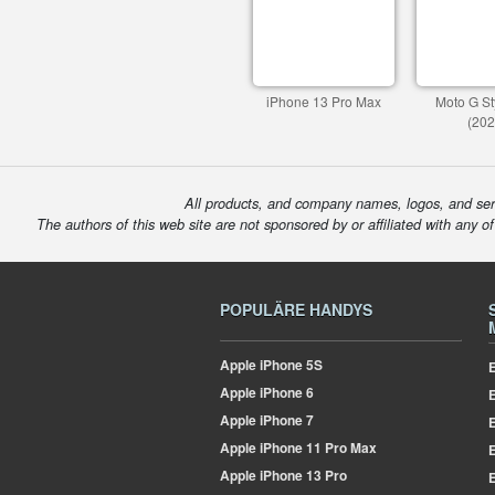
iPhone 13 Pro Max
Moto G St
(202
All products, and company names, logos, and serv
The authors of this web site are not sponsored by or affiliated with any o
POPULÄRE HANDYS
Apple
iPhone 5S
E
Apple
iPhone 6
Apple
iPhone 7
E
Apple
iPhone 11 Pro Max
E
Apple
iPhone 13 Pro
E