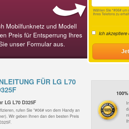
Wählen SIe *#06# um d
Ihres Telefons zu erhal
ach Mobilfunknetz und Modell
Ich akzeptiere
n Preis für Entsperrung Ihres
 Sie unser Formular aus.
Je
LEITUNG FÜR LG L70
D325F
100% 
hr LG L70 D325F
I
d
fizieren, rufen Sie *#06# von dem Handy an
n
mmer). Wir geben Ihnen dan den besten Preis
I
D325F.