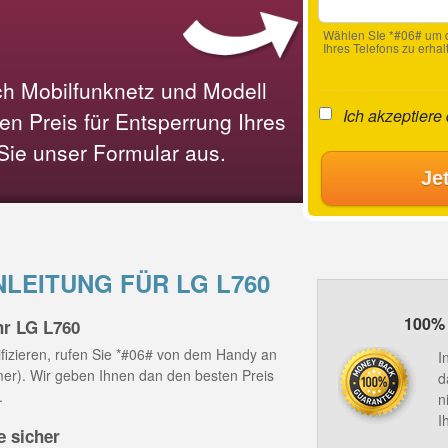
Wählen SIe *#06# um d
Ihres Telefons zu erhal
ach Mobilfunknetz und Modell
Ich akzeptiere
n Preis für Entsperrung Ihres
 Sie unser Formular aus.
Je
EITUNG FÜR LG L760
100% 
hr LG L760
fizieren, rufen Sie *#06# von dem Handy an
I
mmer). Wir geben Ihnen dan den besten Preis
d
.
n
I
e sicher