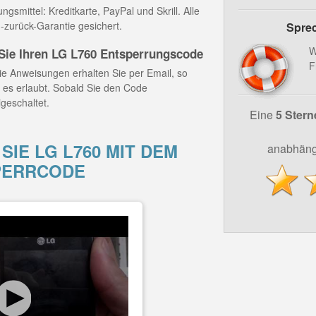
gsmittel: Kreditkarte, PayPal und Skrill. Alle
-zurück-Garantie gesichert.
Sprec
W
ie Ihren LG L760 Entsperrungscode
F
e Anweisungen erhalten Sie per Email, so
z es erlaubt. Sobald Sie den Code
igeschaltet.
Eine
5 Stern
SIE LG L760 MIT DEM
anabhäng
PERRCODE