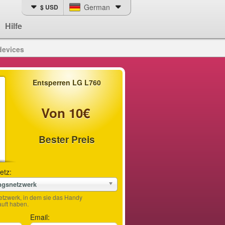
German
$ USD
Hilfe
devices
Entsperren LG L760
Von 10€
Bester Preis
etz:
ngsnetzwerk
etzwerk, in dem sie das Handy
ft haben.
Email: