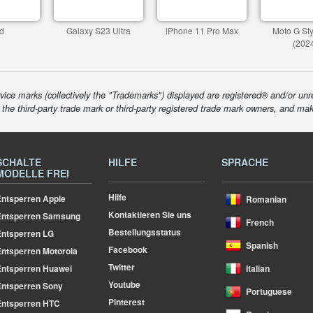
d
Galaxy S23 Ultra
iPhone 11 Pro Max
Moto G St
(202
ice marks (collectively the "Trademarks") displayed are registered® and/or unr
f the third-party trade mark or third-party registered trade mark owners, and ma
SCHALTE
HILFE
SPRACHE
MODELLE FREI
Hilfe
ntsperren Apple
Romanian
Kontaktieren Sie uns
Entsperren Samsung
French
Bestellungsstatus
ntsperren LG
Spanish
Facebook
ntsperren Motorola
Twitter
ntsperren Huawei
Italian
Youtube
ntsperren Sony
Portuguese
Pinterest
Entsperren HTC