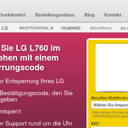
funktioniert
Bestellungsstatus
Blog
Kontakt
All 
 Sie LG L760 im
hen mit einem
rrungscode
ur Entsperrung Ihres LG
Bestätigungscode, den Sie
ingeben
Aktuelles Mobilfunkn
Wählen Sie Urspru
entsperrt
Bitte wählen Sie das N
URSPRÜNGLICH gekau
der Support rund um die Uhr
IMEI