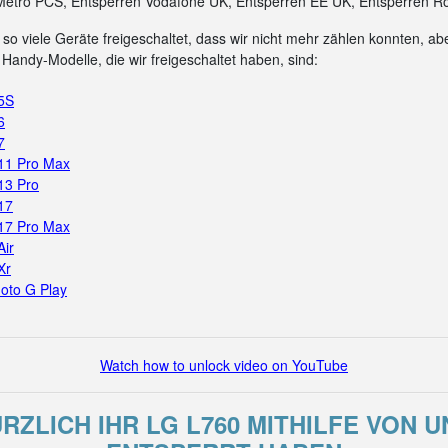
Metro PCS, Entsperren Vodafone UK, Entsperren EE UK, Entsperren Ro
so viele Geräte freigeschaltet, dass wir nicht mehr zählen konnten, aber
Handy-Modelle, die wir freigeschaltet haben, sind:
 5S
6
7
 11 Pro Max
13 Pro
17
 17 Pro Max
Air
Xr
oto G Play
Watch how to unlock video on YouTube
ÜRZLICH IHR LG L760 MITHILFE VON 