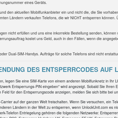
kennungsnummer eines Geräts.
 und den aktuellen Mobilfunkanbieter ein und nicht die, die Sie vorhab
mmten Ländern verkaufen Telefons, die wir NICHT entsperren können. Ü
n nicht erfüllen und uns eine inkorrekte Bestellung senden, können 
errungsauftrag kostet uns Geld, auch in den Fällen, wenn die angeg
er Dual-SIM-Handys. Aufträge für solche Telefons sind nicht erstattu
NDUNG DES ENTSPERRCODES AUF L
, legen Sie eine SIM-Karte von einem anderen Mobilfunknetz in Ihr L
zwerk Entsperrungs-PIN eingeben" wird angezeigt. Sobald Sie Ihren E
ein Feld für den Entsperrungscode anzeigen, melden Sie sich bitte bei un
arrier auf der ganzen Welt freischalten. Wenn Sie versuchen, ein Tel
nderen Ländern in der Welt zu entsperren, wenn UnlockUnit.com es ni
rk-Telefon Entriegelung gehören die folgenden Netzwerke: Entsperre