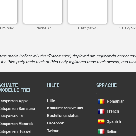
 Pro Max
iPhone Xr
Razr (2024)
Galaxy S2
ice marks (collectively the "Trademarks") displayed are registered® and/or unr
f the third-party trade mark or third-party registered trade mark owners, and ma
SCHALTE
HILFE
SPRACHE
MODELLE FREI
Hilfe
ntsperren Apple
Romanian
Kontaktieren Sie uns
Entsperren Samsung
French
Bestellungsstatus
ntsperren LG
Spanish
Facebook
ntsperren Motorola
Twitter
ntsperren Huawei
Italian