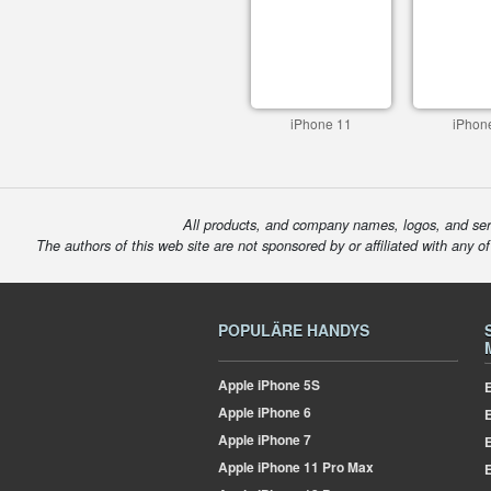
iPhone 11
iPhon
All products, and company names, logos, and serv
The authors of this web site are not sponsored by or affiliated with any o
POPULÄRE HANDYS
Apple
iPhone 5S
E
Apple
iPhone 6
Apple
iPhone 7
E
Apple
iPhone 11 Pro Max
E