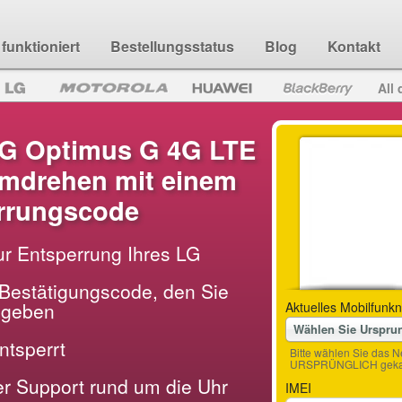
funktioniert
Bestellungsstatus
Blog
Kontakt
All 
LG Optimus G 4G LTE
mdrehen mit einem
rrungscode
ur Entsperrung Ihres LG
Bestätigungscode, den Sie
ingeben
Aktuelles Mobilfunkn
Wählen Sie Urspru
entsperrt
Bitte wählen Sie das N
URSPRÜNGLICH gekau
der Support rund um die Uhr
IMEI