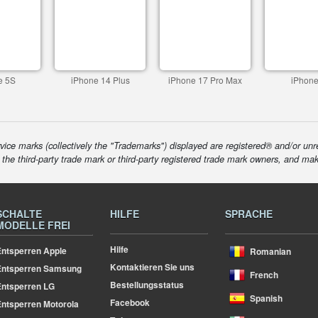
e 5S
iPhone 14 Plus
iPhone 17 Pro Max
iPhone
ice marks (collectively the "Trademarks") displayed are registered® and/or unr
f the third-party trade mark or third-party registered trade mark owners, and ma
SCHALTE
HILFE
SPRACHE
MODELLE FREI
Hilfe
ntsperren Apple
Romanian
Kontaktieren Sie uns
Entsperren Samsung
French
Bestellungsstatus
ntsperren LG
Spanish
Facebook
ntsperren Motorola