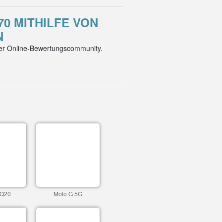
70 MITHILFE VON
N
der Online-Bewertungscommunity.
 Q20
Moto G 5G