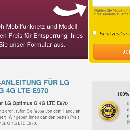
Wählen SIe *#06# um d
Ihres Telefons zu erhal
ach Mobilfunknetz und Modell
Ich akzeptiere
n Preis für Entsperrung Ihres
 Sie unser Formular aus.
Je
ANLEITUNG FÜR LG
G 4G LTE E970
100% 
hr LG Optimus G 4G LTE E970
I
d
fizieren, rufen Sie *#06# von dem Handy an
n
mmer). Wir geben Ihnen dan den besten Preis
I
imus G 4G LTE E970.