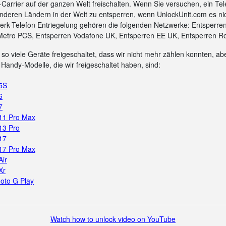
arrier auf der ganzen Welt freischalten. Wenn Sie versuchen, ein Tel
nderen Ländern in der Welt zu entsperren, wenn UnlockUnit.com es ni
rk-Telefon Entriegelung gehören die folgenden Netzwerke: Entsperre
Metro PCS, Entsperren Vodafone UK, Entsperren EE UK, Entsperren Ro
so viele Geräte freigeschaltet, dass wir nicht mehr zählen konnten, aber
Handy-Modelle, die wir freigeschaltet haben, sind:
 5S
6
7
 11 Pro Max
13 Pro
17
 17 Pro Max
Air
Xr
oto G Play
Watch how to unlock video on YouTube