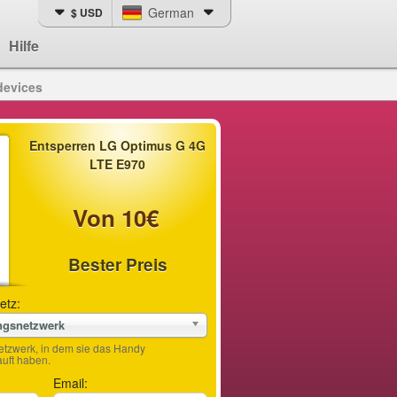
German
$ USD
Hilfe
devices
Entsperren LG Optimus G 4G
LTE E970
Von 10€
Bester Preis
etz:
ngsnetzwerk
etzwerk, in dem sie das Handy
ft haben.
Email: