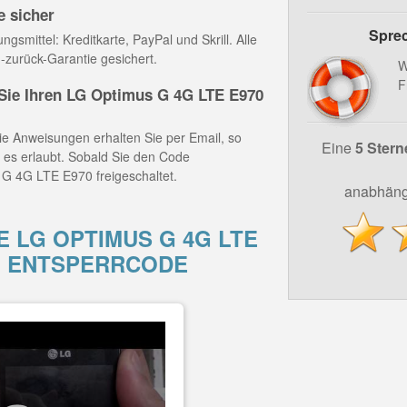
e sicher
Sprec
gsmittel: Kreditkarte, PayPal und Skrill. Alle
-zurück-Garantie gesichert.
W
F
ie Ihren LG Optimus G 4G LTE E970
e Anweisungen erhalten Sie per Email, so
Eine
5 Stern
z es erlaubt. Sobald Sie den Code
 G 4G LTE E970 freigeschaltet.
anabhäng
E LG OPTIMUS G 4G LTE
M ENTSPERRCODE