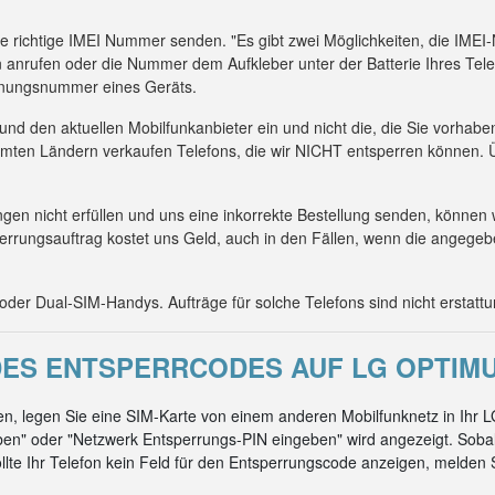
die richtige IMEI Nummer senden. "Es gibt zwei Möglichkeiten, die IM
 anrufen oder die Nummer dem Aufkleber unter der Batterie Ihres Tel
kennungsnummer eines Geräts.
 und den aktuellen Mobilfunkanbieter ein und nicht die, die Sie vorhab
mmten Ländern verkaufen Telefons, die wir NICHT entsperren können. Ü
n nicht erfüllen und uns eine inkorrekte Bestellung senden, können 
errungsauftrag kostet uns Geld, auch in den Fällen, wenn die angeg
er Dual-SIM-Handys. Aufträge für solche Telefons sind nicht erstattu
S ENTSPERRCODES AUF LG OPTIMUS
n, legen Sie eine SIM-Karte von einem anderen Mobilfunknetz in Ihr 
en" oder "Netzwerk Entsperrungs-PIN eingeben" wird angezeigt. Soba
ollte Ihr Telefon kein Feld für den Entsperrungscode anzeigen, melden Si