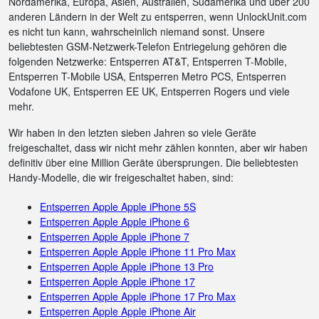
Nordamerika, Europa, Asien, Australien, Südamerika und über 200
anderen Ländern in der Welt zu entsperren, wenn UnlockUnit.com
es nicht tun kann, wahrscheinlich niemand sonst. Unsere
beliebtesten GSM-Netzwerk-Telefon Entriegelung gehören die
folgenden Netzwerke: Entsperren AT&T, Entsperren T-Mobile,
Entsperren T-Mobile USA, Entsperren Metro PCS, Entsperren
Vodafone UK, Entsperren EE UK, Entsperren Rogers und viele
mehr.
Wir haben in den letzten sieben Jahren so viele Geräte
freigeschaltet, dass wir nicht mehr zählen konnten, aber wir haben
definitiv über eine Million Geräte übersprungen. Die beliebtesten
Handy-Modelle, die wir freigeschaltet haben, sind:
Entsperren Apple Apple iPhone 5S
Entsperren Apple Apple iPhone 6
Entsperren Apple Apple iPhone 7
Entsperren Apple Apple iPhone 11 Pro Max
Entsperren Apple Apple iPhone 13 Pro
Entsperren Apple Apple iPhone 17
Entsperren Apple Apple iPhone 17 Pro Max
Entsperren Apple Apple iPhone Air