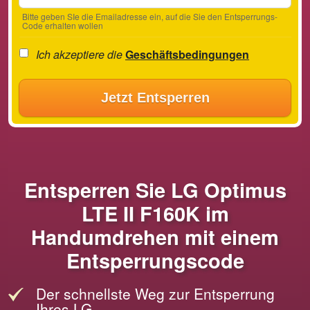
Bitte geben SIe die Emailadresse ein, auf die Sie den Entsperrungs-
Code erhalten wollen
Ich akzeptiere die
Geschäftsbedingungen
Jetzt Entsperren
Entsperren Sie LG Optimus
LTE II F160K im
Handumdrehen mit einem
Entsperrungscode
Der schnellste Weg zur Entsperrung
Ihres LG