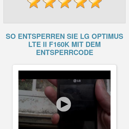
SO ENTSPERREN SIE LG OPTIMUS
LTE II F160K MIT DEM
ENTSPERRCODE