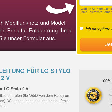
Wählen SIe *#06# um d
Ihres Telefons zu erhal
ach Mobilfunknetz und Modell
Ich akzeptiere
n Preis für Entsperrung Ihres
 Sie unser Formular aus.
Je
EITUNG FÜR LG STYLO
2 V
100% 
r LG Stylo 2 V
I
d
fizieren, rufen Sie *#06# von dem Handy an
n
mmer). Wir geben Ihnen dan den besten Preis
I
 2 V.