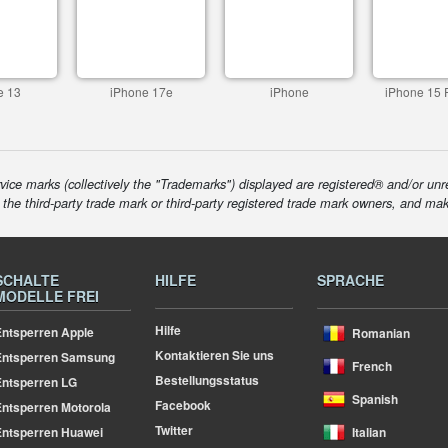
e 13
iPhone 17e
iPhone
iPhone 15 
ice marks (collectively the "Trademarks") displayed are registered® and/or unr
f the third-party trade mark or third-party registered trade mark owners, and ma
SCHALTE
HILFE
SPRACHE
MODELLE FREI
Hilfe
ntsperren Apple
Romanian
Kontaktieren Sie uns
Entsperren Samsung
French
Bestellungsstatus
ntsperren LG
Spanish
Facebook
ntsperren Motorola
Twitter
ntsperren Huawei
Italian