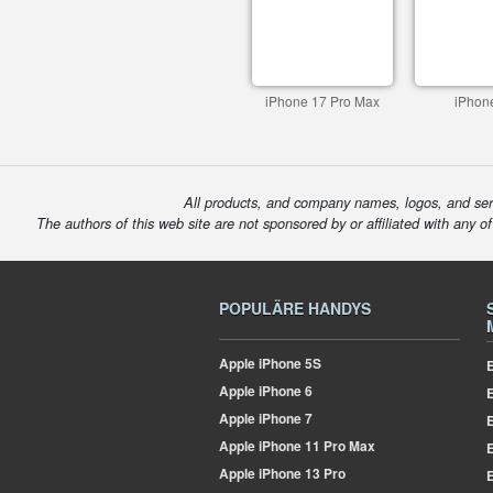
iPhone 17 Pro Max
iPhon
All products, and company names, logos, and serv
The authors of this web site are not sponsored by or affiliated with any o
POPULÄRE HANDYS
Apple
iPhone 5S
E
Apple
iPhone 6
Apple
iPhone 7
E
Apple
iPhone 11 Pro Max
E
Apple
iPhone 13 Pro
E