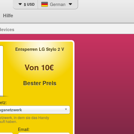
German
$ USD
Hilfe
devices
Entsperren LG Stylo 2 V
Von 10€
Bester Preis
etz:
ngsnetzwerk
etzwerk, in dem sie das Handy
ft haben.
Email: