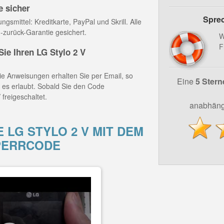
e sicher
Sprec
gsmittel: Kreditkarte, PayPal und Skrill. Alle
-zurück-Garantie gesichert.
W
F
e Ihren LG Stylo 2 V
e Anweisungen erhalten Sie per Email, so
Eine
5 Stern
z es erlaubt. Sobald Sie den Code
 freigeschaltet.
anabhäng
 LG STYLO 2 V MIT DEM
PERRCODE