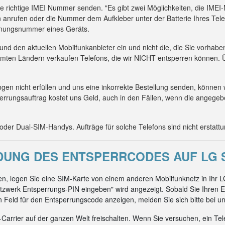
die richtige IMEI Nummer senden. "Es gibt zwei Möglichkeiten, die IM
 anrufen oder die Nummer dem Aufkleber unter der Batterie Ihres Tel
kennungsnummer eines Geräts.
 und den aktuellen Mobilfunkanbieter ein und nicht die, die Sie vorhab
mmten Ländern verkaufen Telefons, die wir NICHT entsperren können. Ü
n nicht erfüllen und uns eine inkorrekte Bestellung senden, können 
errungsauftrag kostet uns Geld, auch in den Fällen, wenn die angeg
er Dual-SIM-Handys. Aufträge für solche Telefons sind nicht erstattu
UNG DES ENTSPERRCODES AUF LG S
, legen Sie eine SIM-Karte von einem anderen Mobilfunknetz in Ihr LG
zwerk Entsperrungs-PIN eingeben" wird angezeigt. Sobald Sie Ihren E
ein Feld für den Entsperrungscode anzeigen, melden Sie sich bitte bei un
arrier auf der ganzen Welt freischalten. Wenn Sie versuchen, ein Tel