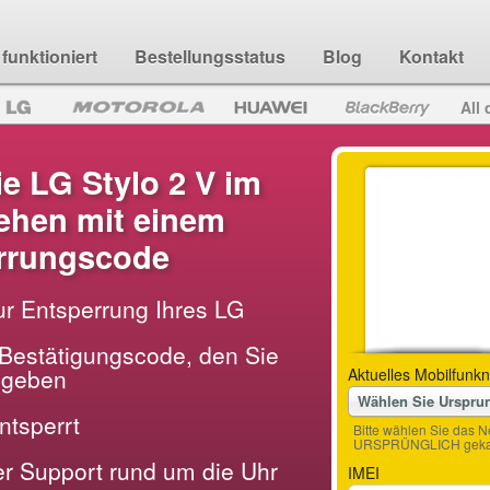
funktioniert
Bestellungsstatus
Blog
Kontakt
All 
e LG Stylo 2 V im
hen mit einem
rrungscode
ur Entsperrung Ihres LG
Bestätigungscode, den Sie
ingeben
Aktuelles Mobilfunkn
Wählen Sie Urspru
entsperrt
Bitte wählen Sie das N
URSPRÜNGLICH gekau
der Support rund um die Uhr
IMEI