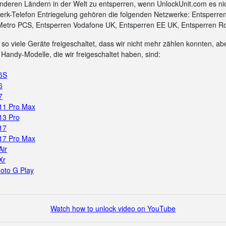
nderen Ländern in der Welt zu entsperren, wenn UnlockUnit.com es ni
rk-Telefon Entriegelung gehören die folgenden Netzwerke: Entsperre
Metro PCS, Entsperren Vodafone UK, Entsperren EE UK, Entsperren Ro
so viele Geräte freigeschaltet, dass wir nicht mehr zählen konnten, aber
Handy-Modelle, die wir freigeschaltet haben, sind:
 5S
6
7
 11 Pro Max
13 Pro
17
 17 Pro Max
Air
Xr
oto G Play
Watch how to unlock video on YouTube