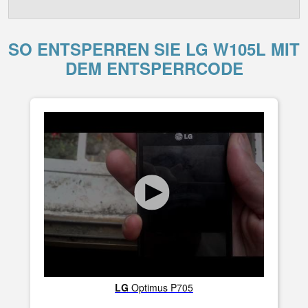
SO ENTSPERREN SIE LG W105L MIT
DEM ENTSPERRCODE
LG
Optimus P705