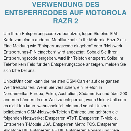
VERWENDUNG DES
ENTSPERRCODES AUF MOTOROLA
RAZR 2
Um Ihren Entsperrungscode zu benutzen, legen Sie eine SIM-
Karte von einem anderen Mobilfunknetz in Ihr Motorola Razr 2 ein.
Eine Meldung wie "Entsperrungscode eingeben" oder "Netzwerk
Entsperrungs-PIN eingeben" wird angezeigt. Sobald Sie Ihren
Entsperrungscode eingeben, wird Ihr Telefon entsperrt. Sollte Ihr
Telefon kein Feld für den Entsperrungscode anzeigen, melden Sie
sich bitte bei uns.
UnlockUnit.com kann die meisten GSM-Carrier auf der ganzen
Welt freischalten. Wenn Sie versuchen, ein Telefon in
Nordamerika, Europa, Asien, Australien, Südamerika und über 200
anderen Ländern in der Welt zu entsperren, wenn UnlockUnit.com
es nicht tun kann, wahrscheinlich niemand sonst. Unsere
beliebtesten GSM-Netzwerk-Telefon Entriegelung gehören die
folgenden Netzwerke: Entsperren AT&T, Entsperren T-Mobile,
Entsperren T-Mobile USA, Entsperren Metro PCS, Entsperren
Vodafone UK, Entsperren EE UK, Entsperren Rogers und viele