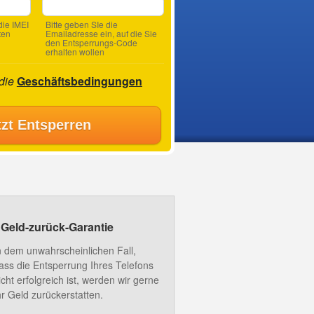
ie IMEI
Bitte geben SIe die
ten
Emailadresse ein, auf die Sie
den Entsperrungs-Code
erhalten wollen
 die
Geschäftsbedingungen
tzt Entsperren
Geld-zurück-Garantie
n dem unwahrscheinlichen Fall,
ass die Entsperrung Ihres Telefons
icht erfolgreich ist, werden wir gerne
hr Geld zurückerstatten.