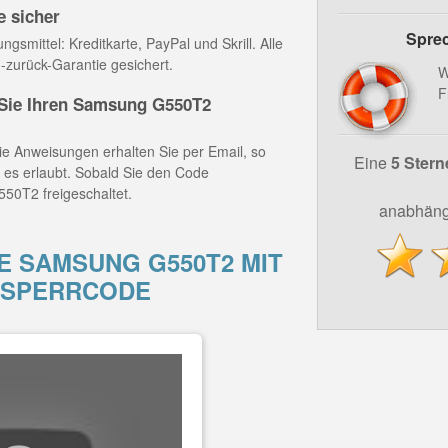
e sicher
Sprec
gsmittel: Kreditkarte, PayPal und Skrill. Alle
-zurück-Garantie gesichert.
W
F
ie Ihren Samsung G550T2
e Anweisungen erhalten Sie per Email, so
Eine
5 Stern
z es erlaubt. Sobald Sie den Code
50T2 freigeschaltet.
anabhäng
E SAMSUNG G550T2 MIT
TSPERRCODE