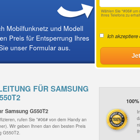
Wählen SIe *#06# um d
Ihres Telefons zu erhal
ach Mobilfunknetz und Modell
Ich akzeptiere
n Preis für Entsperrung Ihres
 Sie unser Formular aus.
Je
EITUNG FÜR SAMSUNG
550T2
100% 
Ihr Samsung G550T2
I
d
fizieren, rufen Sie *#06# von dem Handy an
n
mmer). Wir geben Ihnen dan den besten Preis
I
ng G550T2.