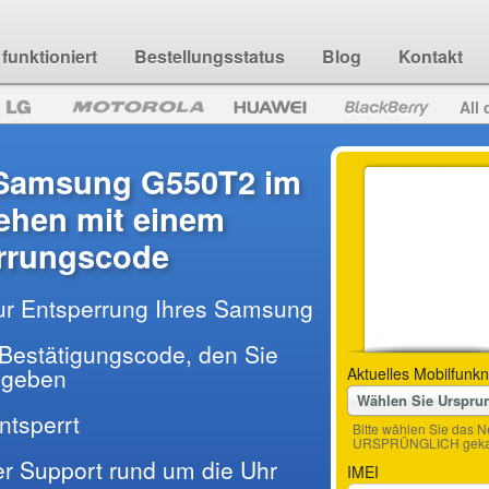
funktioniert
Bestellungsstatus
Blog
Kontakt
All 
 Samsung G550T2 im
hen mit einem
rrungscode
ur Entsperrung Ihres Samsung
Bestätigungscode, den Sie
ingeben
Aktuelles Mobilfunkn
Wählen Sie Urspru
entsperrt
Bitte wählen Sie das N
URSPRÜNGLICH gekau
der Support rund um die Uhr
IMEI