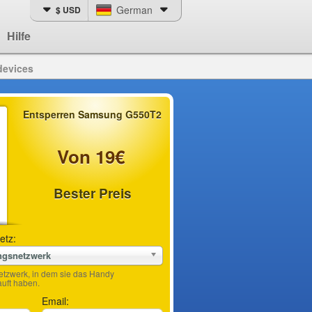
German
$ USD
Hilfe
devices
Entsperren Samsung G550T2
Von 19€
Bester Preis
etz:
ngsnetzwerk
etzwerk, in dem sie das Handy
ft haben.
Email: