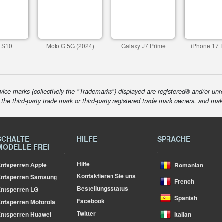
 S10
Moto G 5G (2024)
Galaxy J7 Prime
iPhone 17 
ice marks (collectively the "Trademarks") displayed are registered® and/or unr
f the third-party trade mark or third-party registered trade mark owners, and ma
SCHALTE
HILFE
SPRACHE
MODELLE FREI
Hilfe
ntsperren Apple
Romanian
Kontaktieren Sie uns
Entsperren Samsung
French
Bestellungsstatus
ntsperren LG
Spanish
Facebook
ntsperren Motorola
Twitter
ntsperren Huawei
Italian