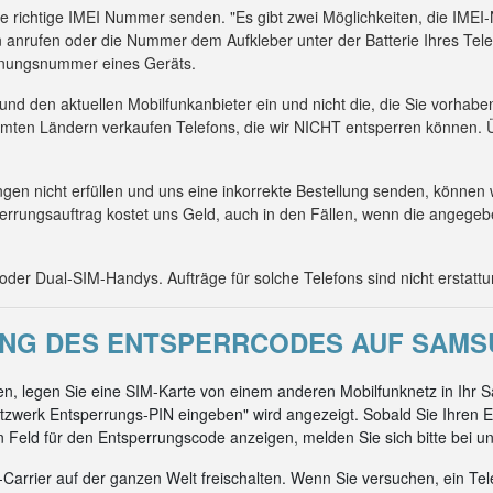
die richtige IMEI Nummer senden. "Es gibt zwei Möglichkeiten, die IM
 anrufen oder die Nummer dem Aufkleber unter der Batterie Ihres Tel
kennungsnummer eines Geräts.
 und den aktuellen Mobilfunkanbieter ein und nicht die, die Sie vorhab
mmten Ländern verkaufen Telefons, die wir NICHT entsperren können. Ü
n nicht erfüllen und uns eine inkorrekte Bestellung senden, können 
errungsauftrag kostet uns Geld, auch in den Fällen, wenn die angeg
er Dual-SIM-Handys. Aufträge für solche Telefons sind nicht erstattu
G DES ENTSPERRCODES AUF SAMS
n, legen Sie eine SIM-Karte von einem anderen Mobilfunknetz in Ihr
zwerk Entsperrungs-PIN eingeben" wird angezeigt. Sobald Sie Ihren E
ein Feld für den Entsperrungscode anzeigen, melden Sie sich bitte bei un
arrier auf der ganzen Welt freischalten. Wenn Sie versuchen, ein Tel