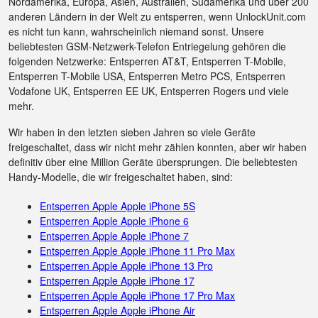
Nordamerika, Europa, Asien, Australien, Südamerika und über 200
anderen Ländern in der Welt zu entsperren, wenn UnlockUnit.com
es nicht tun kann, wahrscheinlich niemand sonst. Unsere
beliebtesten GSM-Netzwerk-Telefon Entriegelung gehören die
folgenden Netzwerke: Entsperren AT&T, Entsperren T-Mobile,
Entsperren T-Mobile USA, Entsperren Metro PCS, Entsperren
Vodafone UK, Entsperren EE UK, Entsperren Rogers und viele
mehr.
Wir haben in den letzten sieben Jahren so viele Geräte
freigeschaltet, dass wir nicht mehr zählen konnten, aber wir haben
definitiv über eine Million Geräte übersprungen. Die beliebtesten
Handy-Modelle, die wir freigeschaltet haben, sind:
Entsperren Apple Apple iPhone 5S
Entsperren Apple Apple iPhone 6
Entsperren Apple Apple iPhone 7
Entsperren Apple Apple iPhone 11 Pro Max
Entsperren Apple Apple iPhone 13 Pro
Entsperren Apple Apple iPhone 17
Entsperren Apple Apple iPhone 17 Pro Max
Entsperren Apple Apple iPhone Air