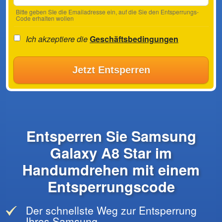
Bitte geben SIe die Emailadresse ein, auf die Sie den Entsperrungs-
Code erhalten wollen
Ich akzeptiere die
Geschäftsbedingungen
Jetzt Entsperren
Entsperren Sie Samsung
Galaxy A8 Star im
Handumdrehen mit einem
Entsperrungscode
Der schnellste Weg zur Entsperrung
Ihres Samsung