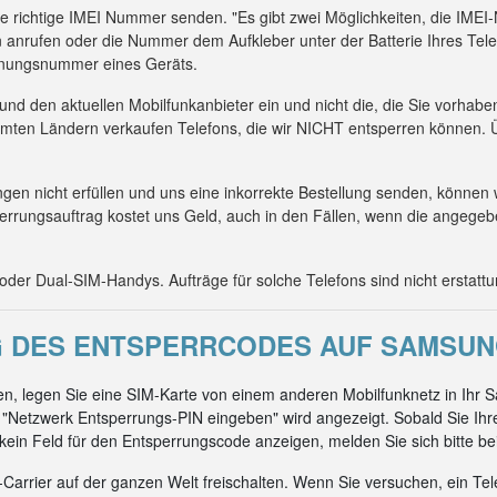
die richtige IMEI Nummer senden. "Es gibt zwei Möglichkeiten, die IM
 anrufen oder die Nummer dem Aufkleber unter der Batterie Ihres Tel
kennungsnummer eines Geräts.
 und den aktuellen Mobilfunkanbieter ein und nicht die, die Sie vorhab
mmten Ländern verkaufen Telefons, die wir NICHT entsperren können. Ü
n nicht erfüllen und uns eine inkorrekte Bestellung senden, können 
errungsauftrag kostet uns Geld, auch in den Fällen, wenn die angeg
er Dual-SIM-Handys. Aufträge für solche Telefons sind nicht erstattu
DES ENTSPERRCODES AUF SAMSUN
n, legen Sie eine SIM-Karte von einem anderen Mobilfunknetz in Ihr
"Netzwerk Entsperrungs-PIN eingeben" wird angezeigt. Sobald Sie Ih
on kein Feld für den Entsperrungscode anzeigen, melden Sie sich bitte be
arrier auf der ganzen Welt freischalten. Wenn Sie versuchen, ein Tel