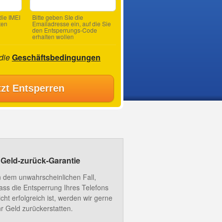
ie IMEI
Bitte geben SIe die
ten
Emailadresse ein, auf die Sie
den Entsperrungs-Code
erhalten wollen
 die
Geschäftsbedingungen
tzt Entsperren
Geld-zurück-Garantie
n dem unwahrscheinlichen Fall,
ass die Entsperrung Ihres Telefons
icht erfolgreich ist, werden wir gerne
hr Geld zurückerstatten.