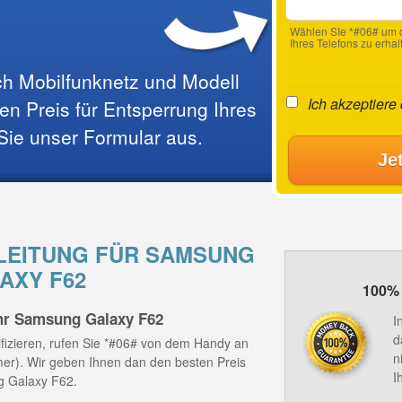
Wählen SIe *#06# um d
Ihres Telefons zu erhal
ach Mobilfunknetz und Modell
Ich akzeptiere
n Preis für Entsperrung Ihres
 Sie unser Formular aus.
Je
EITUNG FÜR SAMSUNG
AXY F62
100% 
hr Samsung Galaxy F62
I
d
fizieren, rufen Sie *#06# von dem Handy an
n
mmer). Wir geben Ihnen dan den besten Preis
I
g Galaxy F62.