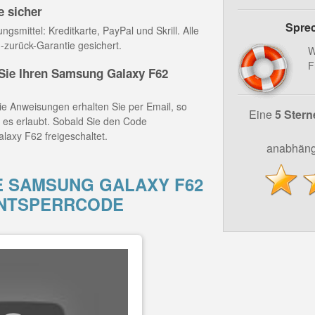
e sicher
Sprec
gsmittel: Kreditkarte, PayPal und Skrill. Alle
-zurück-Garantie gesichert.
W
F
ie Ihren Samsung Galaxy F62
e Anweisungen erhalten Sie per Email, so
Eine
5 Stern
z es erlaubt. Sobald Sie den Code
laxy F62 freigeschaltet.
anabhäng
E SAMSUNG GALAXY F62
ENTSPERRCODE