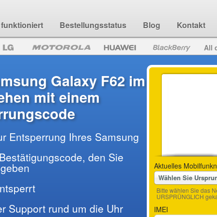
funktioniert
Bestellungsstatus
Blog
Kontakt
All 
amsung Galaxy F62 im
hen mit einem
rrungscode
ur Entsperrung Ihres Samsung
Bestätigungscode, den Sie
ingeben
Aktuelles Mobilfunkn
Wählen Sie Urspru
entsperrt
Bitte wählen Sie das N
URSPRÜNGLICH gekau
der Support rund um die Uhr
IMEI