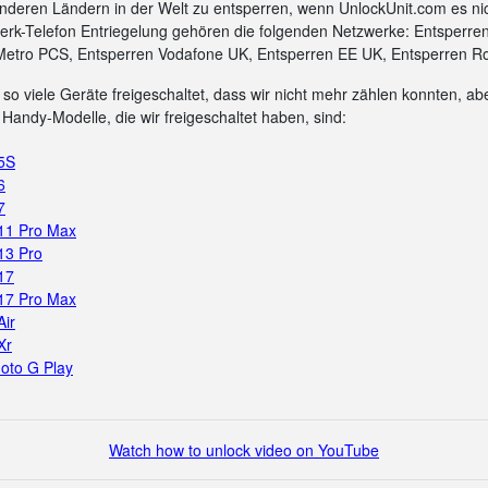
nderen Ländern in der Welt zu entsperren, wenn UnlockUnit.com es ni
rk-Telefon Entriegelung gehören die folgenden Netzwerke: Entsperre
Metro PCS, Entsperren Vodafone UK, Entsperren EE UK, Entsperren Ro
so viele Geräte freigeschaltet, dass wir nicht mehr zählen konnten, aber
Handy-Modelle, die wir freigeschaltet haben, sind:
 5S
6
7
 11 Pro Max
13 Pro
17
 17 Pro Max
Air
Xr
oto G Play
Watch how to unlock video on YouTube