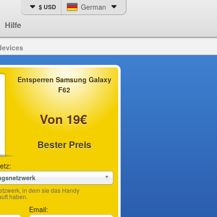
German
$ USD
Hilfe
devices
Entsperren Samsung Galaxy
F62
Von 19€
Bester Preis
etz:
ngsnetzwerk
etzwerk, in dem sie das Handy
ft haben.
Email: