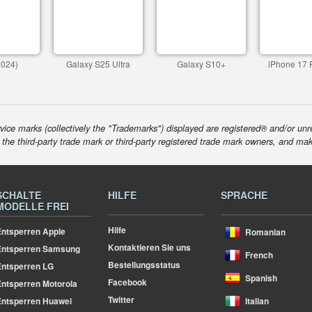
2024)
Galaxy S25 Ultra
Galaxy S10+
iPhone 17 
ice marks (collectively the "Trademarks") displayed are registered® and/or unr
f the third-party trade mark or third-party registered trade mark owners, and ma
SCHALTE
HILFE
SPRACHE
MODELLE FREI
Hilfe
ntsperren Apple
Romanian
Kontaktieren Sie uns
Entsperren Samsung
French
Bestellungsstatus
ntsperren LG
Spanish
Facebook
ntsperren Motorola
Twitter
ntsperren Huawei
Italian