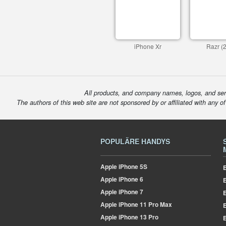
iPhone Xr
Razr (
All products, and company names, logos, and serv
The authors of this web site are not sponsored by or affiliated with any o
POPULÄRE HANDYS
Apple
iPhone 5S
E
Apple
iPhone 6
Apple
iPhone 7
E
Apple
iPhone 11 Pro Max
E
Apple
iPhone 13 Pro
E