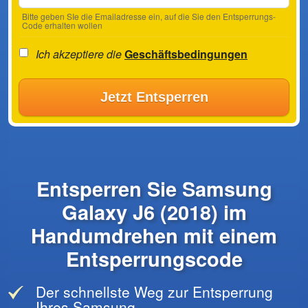
Bitte geben SIe die Emailadresse ein, auf die Sie den Entsperrungs-
Code erhalten wollen
Ich akzeptiere die
Geschäftsbedingungen
Jetzt Entsperren
Entsperren Sie Samsung
Galaxy J6 (2018) im
Handumdrehen mit einem
Entsperrungscode
Der schnellste Weg zur Entsperrung
Ihres Samsung