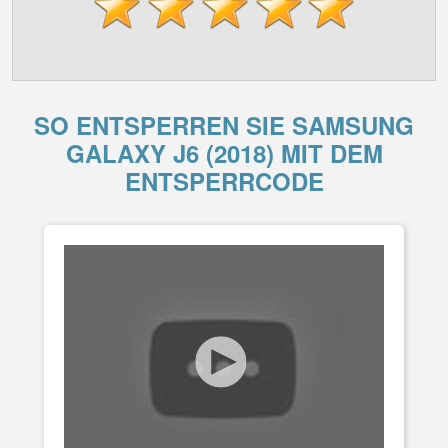
SO ENTSPERREN SIE SAMSUNG
GALAXY J6 (2018) MIT DEM
ENTSPERRCODE