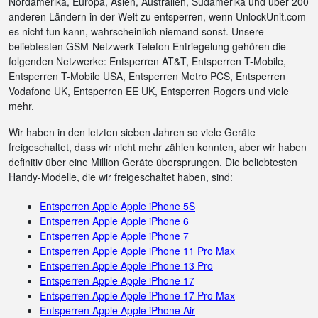
Nordamerika, Europa, Asien, Australien, Südamerika und über 200
anderen Ländern in der Welt zu entsperren, wenn UnlockUnit.com
es nicht tun kann, wahrscheinlich niemand sonst. Unsere
beliebtesten GSM-Netzwerk-Telefon Entriegelung gehören die
folgenden Netzwerke: Entsperren AT&T, Entsperren T-Mobile,
Entsperren T-Mobile USA, Entsperren Metro PCS, Entsperren
Vodafone UK, Entsperren EE UK, Entsperren Rogers und viele
mehr.
Wir haben in den letzten sieben Jahren so viele Geräte
freigeschaltet, dass wir nicht mehr zählen konnten, aber wir haben
definitiv über eine Million Geräte übersprungen. Die beliebtesten
Handy-Modelle, die wir freigeschaltet haben, sind:
Entsperren Apple Apple iPhone 5S
Entsperren Apple Apple iPhone 6
Entsperren Apple Apple iPhone 7
Entsperren Apple Apple iPhone 11 Pro Max
Entsperren Apple Apple iPhone 13 Pro
Entsperren Apple Apple iPhone 17
Entsperren Apple Apple iPhone 17 Pro Max
Entsperren Apple Apple iPhone Air