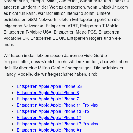
Nordamerika, Europa, Asien, Australien, Südamerika und über 200
anderen Ländern in der Welt zu entsperren, wenn UnlockUnit.com
es nicht tun kann, wahrscheinlich niemand sonst. Unsere
beliebtesten GSM-Netzwerk-Telefon Entriegelung gehören die
folgenden Netzwerke: Entsperren AT&T, Entsperren T-Mobile,
Entsperren T-Mobile USA, Entsperren Metro PCS, Entsperren
Vodafone UK, Entsperren EE UK, Entsperren Rogers und viele
mehr.
Wir haben in den letzten sieben Jahren so viele Geräte
freigeschaltet, dass wir nicht mehr zählen konnten, aber wir haben
definitiv über eine Million Geräte übersprungen. Die beliebtesten
Handy-Modelle, die wir freigeschaltet haben, sind:
Entsperren Apple Apple iPhone 5S
Entsperren Apple Apple iPhone 6
Entsperren Apple Apple iPhone 7
Entsperren Apple Apple iPhone 11 Pro Max
Entsperren Apple Apple iPhone 13 Pro
Entsperren Apple Apple iPhone 17
Entsperren Apple Apple iPhone 17 Pro Max
Entsperren Apple Apple iPhone Air