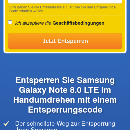
Bitte geben SIe die Emailadresse ein, auf die Sie den Entsperrungs-
Code erhalten wollen
Ich akzeptiere die
Geschäftsbedingungen
Jetzt Entsperren
Entsperren Sie Samsung
Galaxy Note 8.0 LTE im
Handumdrehen mit einem
Entsperrungscode
Der schnellste Weg zur Entsperrung
Ihres Samsung