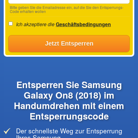
Bitte geben SIe die Emailadresse ein, auf die Sie den Entsperrungs-
Code erhalten wollen
Ich akzeptiere die
Geschäftsbedingungen
Jetzt Entsperren
Entsperren Sie Samsung
Galaxy On8 (2018) im
Handumdrehen mit einem
Entsperrungscode
Der schnellste Weg zur Entsperrung
Ihres Samsung