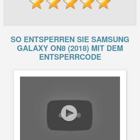
SO ENTSPERREN SIE SAMSUNG
GALAXY ON8 (2018) MIT DEM
ENTSPERRCODE