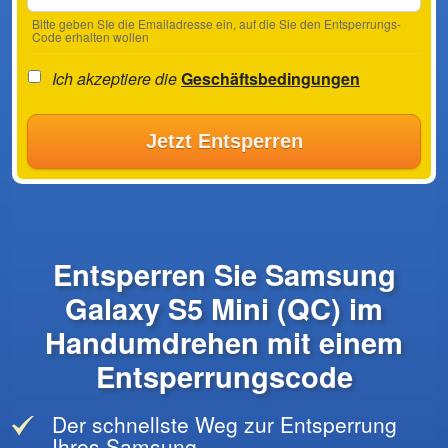
Bitte geben SIe die Emailadresse ein, auf die Sie den Entsperrungs-
Code erhalten wollen
Ich akzeptiere die
Geschäftsbedingungen
Jetzt Entsperren
Entsperren Sie Samsung
Galaxy S5 Mini (QC) im
Handumdrehen mit einem
Entsperrungscode
Der schnellste Weg zur Entsperrung
Ihres Samsung