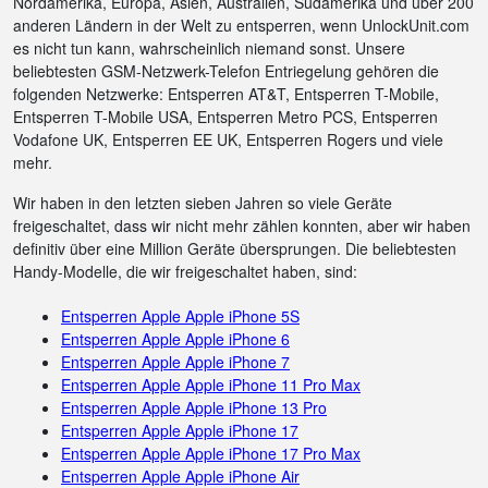
Nordamerika, Europa, Asien, Australien, Südamerika und über 200
anderen Ländern in der Welt zu entsperren, wenn UnlockUnit.com
es nicht tun kann, wahrscheinlich niemand sonst. Unsere
beliebtesten GSM-Netzwerk-Telefon Entriegelung gehören die
folgenden Netzwerke: Entsperren AT&T, Entsperren T-Mobile,
Entsperren T-Mobile USA, Entsperren Metro PCS, Entsperren
Vodafone UK, Entsperren EE UK, Entsperren Rogers und viele
mehr.
Wir haben in den letzten sieben Jahren so viele Geräte
freigeschaltet, dass wir nicht mehr zählen konnten, aber wir haben
definitiv über eine Million Geräte übersprungen. Die beliebtesten
Handy-Modelle, die wir freigeschaltet haben, sind:
Entsperren Apple Apple iPhone 5S
Entsperren Apple Apple iPhone 6
Entsperren Apple Apple iPhone 7
Entsperren Apple Apple iPhone 11 Pro Max
Entsperren Apple Apple iPhone 13 Pro
Entsperren Apple Apple iPhone 17
Entsperren Apple Apple iPhone 17 Pro Max
Entsperren Apple Apple iPhone Air