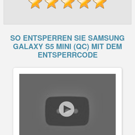
SO ENTSPERREN SIE SAMSUNG
GALAXY S5 MINI (QC) MIT DEM
ENTSPERRCODE