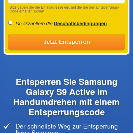
Bitte geben SIe die Emailadresse ein, auf die Sie den Entsperrungs-
Code erhalten wollen
Ich akzeptiere die
Geschäftsbedingungen
Jetzt Entsperren
Entsperren Sie Samsung
Galaxy S9 Active im
Handumdrehen mit einem
Entsperrungscode
Der schnellste Weg zur Entsperrung
Ihres Samsung