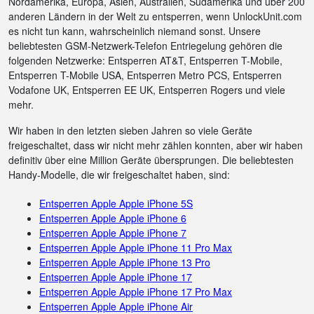
Nordamerika, Europa, Asien, Australien, Südamerika und über 200
anderen Ländern in der Welt zu entsperren, wenn UnlockUnit.com
es nicht tun kann, wahrscheinlich niemand sonst. Unsere
beliebtesten GSM-Netzwerk-Telefon Entriegelung gehören die
folgenden Netzwerke: Entsperren AT&T, Entsperren T-Mobile,
Entsperren T-Mobile USA, Entsperren Metro PCS, Entsperren
Vodafone UK, Entsperren EE UK, Entsperren Rogers und viele
mehr.
Wir haben in den letzten sieben Jahren so viele Geräte
freigeschaltet, dass wir nicht mehr zählen konnten, aber wir haben
definitiv über eine Million Geräte übersprungen. Die beliebtesten
Handy-Modelle, die wir freigeschaltet haben, sind:
Entsperren Apple Apple iPhone 5S
Entsperren Apple Apple iPhone 6
Entsperren Apple Apple iPhone 7
Entsperren Apple Apple iPhone 11 Pro Max
Entsperren Apple Apple iPhone 13 Pro
Entsperren Apple Apple iPhone 17
Entsperren Apple Apple iPhone 17 Pro Max
Entsperren Apple Apple iPhone Air