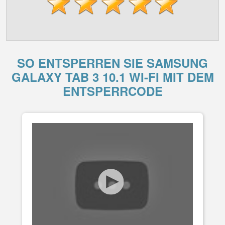
SO ENTSPERREN SIE SAMSUNG
GALAXY TAB 3 10.1 WI-FI MIT DEM
ENTSPERRCODE