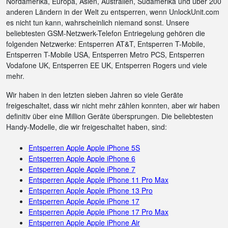
Nordamerika, Europa, Asien, Australien, Südamerika und über 200
anderen Ländern in der Welt zu entsperren, wenn UnlockUnit.com
es nicht tun kann, wahrscheinlich niemand sonst. Unsere
beliebtesten GSM-Netzwerk-Telefon Entriegelung gehören die
folgenden Netzwerke: Entsperren AT&T, Entsperren T-Mobile,
Entsperren T-Mobile USA, Entsperren Metro PCS, Entsperren
Vodafone UK, Entsperren EE UK, Entsperren Rogers und viele
mehr.
Wir haben in den letzten sieben Jahren so viele Geräte
freigeschaltet, dass wir nicht mehr zählen konnten, aber wir haben
definitiv über eine Million Geräte übersprungen. Die beliebtesten
Handy-Modelle, die wir freigeschaltet haben, sind:
Entsperren Apple Apple iPhone 5S
Entsperren Apple Apple iPhone 6
Entsperren Apple Apple iPhone 7
Entsperren Apple Apple iPhone 11 Pro Max
Entsperren Apple Apple iPhone 13 Pro
Entsperren Apple Apple iPhone 17
Entsperren Apple Apple iPhone 17 Pro Max
Entsperren Apple Apple iPhone Air