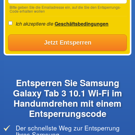
Bitte geben SIe die Emailadresse ein, auf die Sie den Entsperrungs-
Code erhalten wollen
Ich akzeptiere die
Geschäftsbedingungen
Jetzt Entsperren
Entsperren Sie Samsung
Galaxy Tab 3 10.1 Wi-Fi im
Handumdrehen mit einem
Entsperrungscode
Der schnellste Weg zur Entsperrung
Ihres Samsung