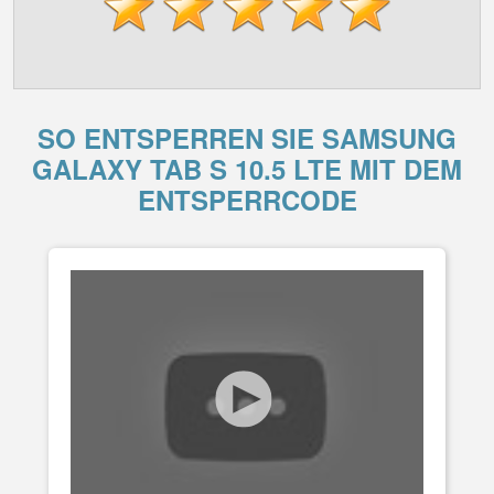
SO ENTSPERREN SIE SAMSUNG
GALAXY TAB S 10.5 LTE MIT DEM
ENTSPERRCODE