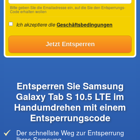
Bitte geben SIe die Emailadresse ein, auf die Sie den Entsperrungs-
Code erhalten wollen
Ich akzeptiere die
Geschäftsbedingungen
Jetzt Entsperren
Entsperren Sie Samsung
Galaxy Tab S 10.5 LTE im
Handumdrehen mit einem
Entsperrungscode
Der schnellste Weg zur Entsperrung
Ihres Samsung