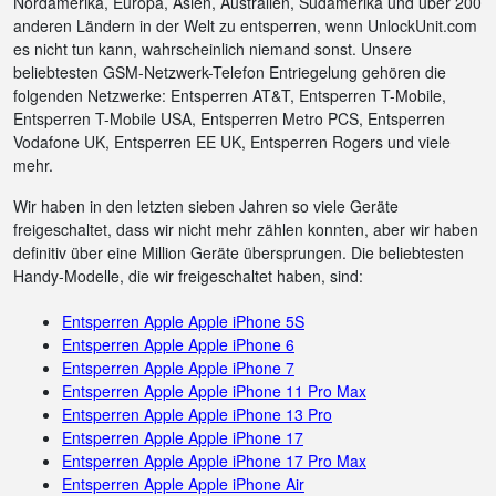
Nordamerika, Europa, Asien, Australien, Südamerika und über 200
anderen Ländern in der Welt zu entsperren, wenn UnlockUnit.com
es nicht tun kann, wahrscheinlich niemand sonst. Unsere
beliebtesten GSM-Netzwerk-Telefon Entriegelung gehören die
folgenden Netzwerke: Entsperren AT&T, Entsperren T-Mobile,
Entsperren T-Mobile USA, Entsperren Metro PCS, Entsperren
Vodafone UK, Entsperren EE UK, Entsperren Rogers und viele
mehr.
Wir haben in den letzten sieben Jahren so viele Geräte
freigeschaltet, dass wir nicht mehr zählen konnten, aber wir haben
definitiv über eine Million Geräte übersprungen. Die beliebtesten
Handy-Modelle, die wir freigeschaltet haben, sind:
Entsperren Apple Apple iPhone 5S
Entsperren Apple Apple iPhone 6
Entsperren Apple Apple iPhone 7
Entsperren Apple Apple iPhone 11 Pro Max
Entsperren Apple Apple iPhone 13 Pro
Entsperren Apple Apple iPhone 17
Entsperren Apple Apple iPhone 17 Pro Max
Entsperren Apple Apple iPhone Air