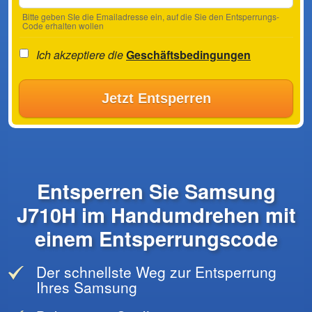
Bitte geben SIe die Emailadresse ein, auf die Sie den Entsperrungs-
Code erhalten wollen
Ich akzeptiere die
Geschäftsbedingungen
Jetzt Entsperren
Entsperren Sie Samsung
J710H im Handumdrehen mit
einem Entsperrungscode
Der schnellste Weg zur Entsperrung
Ihres Samsung