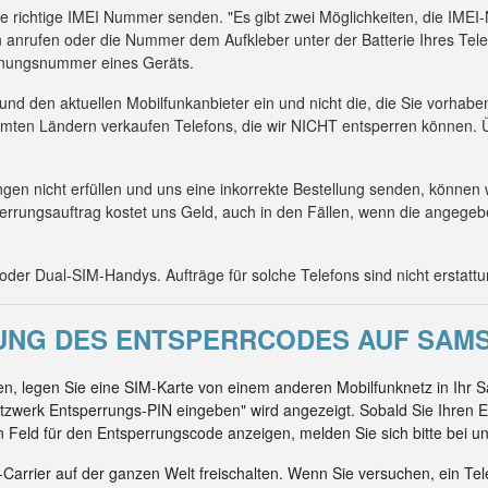
die richtige IMEI Nummer senden. "Es gibt zwei Möglichkeiten, die IM
 anrufen oder die Nummer dem Aufkleber unter der Batterie Ihres Tel
kennungsnummer eines Geräts.
 und den aktuellen Mobilfunkanbieter ein und nicht die, die Sie vorhab
mmten Ländern verkaufen Telefons, die wir NICHT entsperren können. Ü
n nicht erfüllen und uns eine inkorrekte Bestellung senden, können 
errungsauftrag kostet uns Geld, auch in den Fällen, wenn die angeg
er Dual-SIM-Handys. Aufträge für solche Telefons sind nicht erstattu
NG DES ENTSPERRCODES AUF SAMS
n, legen Sie eine SIM-Karte von einem anderen Mobilfunknetz in Ihr
zwerk Entsperrungs-PIN eingeben" wird angezeigt. Sobald Sie Ihren E
ein Feld für den Entsperrungscode anzeigen, melden Sie sich bitte bei un
arrier auf der ganzen Welt freischalten. Wenn Sie versuchen, ein Tel