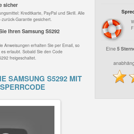
e sicher
Sprec
gsmittel: Kreditkarte, PayPal und Skrill. Alle
-zurück-Garantie gesichert.
W
F
ie Ihren Samsung S5292
e Anweisungen erhalten Sie per Email, so
Eine
5 Stern
z es erlaubt. Sobald Sie den Code
292 freigeschaltet.
anabhäng
IE SAMSUNG S5292 MIT
TSPERRCODE