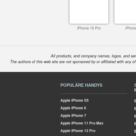
iPhone 15 Pro
iPhon
All products, and company names, logos, and serv
The authors of this web site are not sponsored by or affiliated with any o
POPULÄRE HANDYS
Apple
iPhone 5S
E
Apple
iPhone 6
Apple
iPhone 7
E
Apple
iPhone 11 Pro Max
E
Apple
iPhone 13 Pro
E