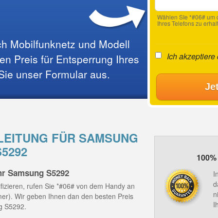
Wählen SIe *#06# um d
Ihres Telefons zu erhal
ach Mobilfunknetz und Modell
Ich akzeptiere
n Preis für Entsperrung Ihres
 Sie unser Formular aus.
Je
EITUNG FÜR SAMSUNG
S5292
100% 
Ihr Samsung S5292
I
d
fizieren, rufen Sie *#06# von dem Handy an
n
mmer). Wir geben Ihnen dan den besten Preis
I
g S5292.