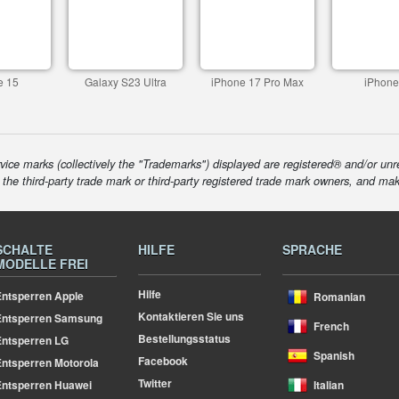
e 15
Galaxy S23 Ultra
iPhone 17 Pro Max
iPhone
ice marks (collectively the "Trademarks") displayed are registered® and/or unr
f the third-party trade mark or third-party registered trade mark owners, and ma
SCHALTE
HILFE
SPRACHE
MODELLE FREI
Hilfe
ntsperren Apple
Romanian
Kontaktieren Sie uns
Entsperren Samsung
French
Bestellungsstatus
ntsperren LG
Spanish
Facebook
ntsperren Motorola
Twitter
ntsperren Huawei
Italian