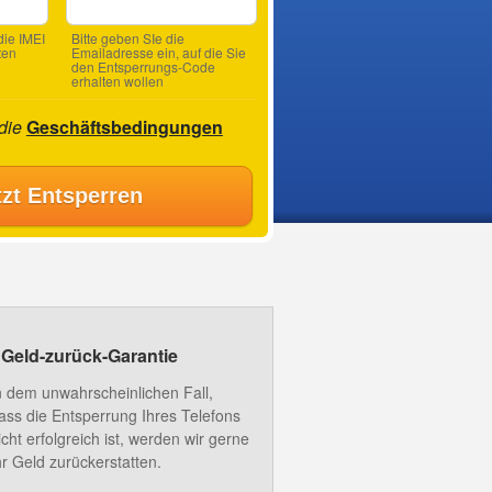
ie IMEI
Bitte geben SIe die
ten
Emailadresse ein, auf die Sie
den Entsperrungs-Code
erhalten wollen
 die
Geschäftsbedingungen
tzt Entsperren
Geld-zurück-Garantie
n dem unwahrscheinlichen Fall,
ass die Entsperrung Ihres Telefons
icht erfolgreich ist, werden wir gerne
hr Geld zurückerstatten.