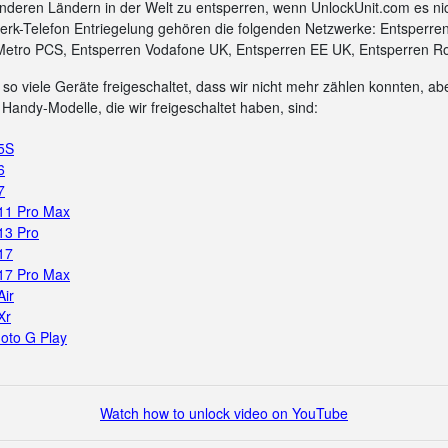
nderen Ländern in der Welt zu entsperren, wenn UnlockUnit.com es ni
rk-Telefon Entriegelung gehören die folgenden Netzwerke: Entsperre
Metro PCS, Entsperren Vodafone UK, Entsperren EE UK, Entsperren Ro
so viele Geräte freigeschaltet, dass wir nicht mehr zählen konnten, aber
Handy-Modelle, die wir freigeschaltet haben, sind:
 5S
6
7
 11 Pro Max
13 Pro
17
 17 Pro Max
Air
Xr
oto G Play
Watch how to unlock video on YouTube