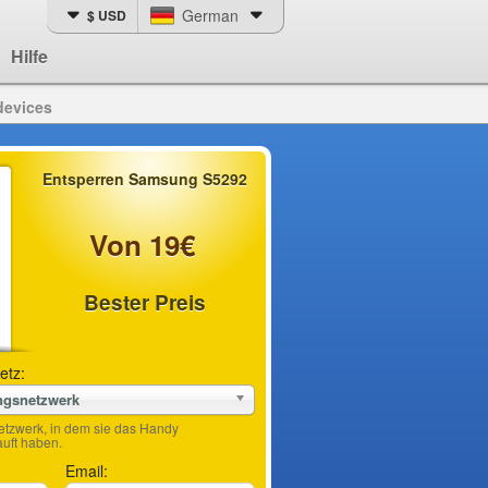
German
$ USD
Hilfe
devices
Entsperren Samsung S5292
Von 19€
Bester Preis
etz:
ngsnetzwerk
etzwerk, in dem sie das Handy
ft haben.
Email: