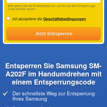
Bitte geben SIe die Emailadresse ein, auf die Sie den Entsperrungs-
Code erhalten wollen
Ich akzeptiere die
Geschäftsbedingungen
Jetzt Entsperren
Entsperren Sie Samsung SM-
A202F im Handumdrehen mit
einem Entsperrungscode
Der schnellste Weg zur Entsperrung
Ihres Samsung