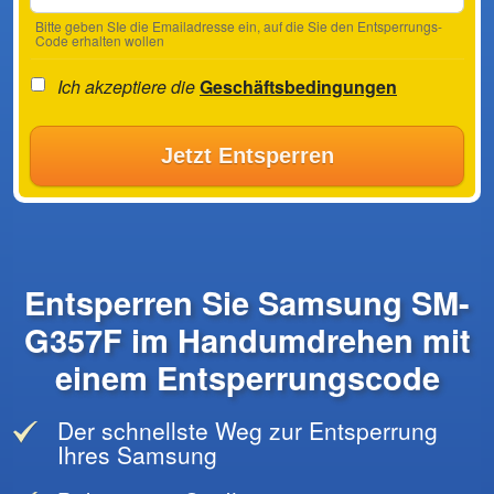
Bitte geben SIe die Emailadresse ein, auf die Sie den Entsperrungs-
Code erhalten wollen
Ich akzeptiere die
Geschäftsbedingungen
Jetzt Entsperren
Entsperren Sie Samsung SM-
G357F im Handumdrehen mit
einem Entsperrungscode
Der schnellste Weg zur Entsperrung
Ihres Samsung