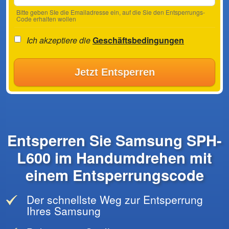
Bitte geben SIe die Emailadresse ein, auf die Sie den Entsperrungs-
Code erhalten wollen
Ich akzeptiere die
Geschäftsbedingungen
Jetzt Entsperren
Entsperren Sie Samsung SPH-
L600 im Handumdrehen mit
einem Entsperrungscode
Der schnellste Weg zur Entsperrung
Ihres Samsung