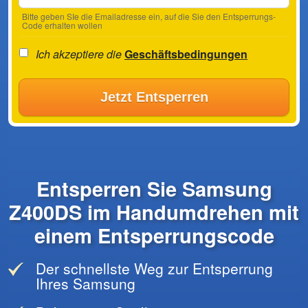
Bitte geben SIe die Emailadresse ein, auf die Sie den Entsperrungs-
Code erhalten wollen
Ich akzeptiere die
Geschäftsbedingungen
Jetzt Entsperren
Entsperren Sie Samsung
Z400DS im Handumdrehen mit
einem Entsperrungscode
Der schnellste Weg zur Entsperrung
Ihres Samsung