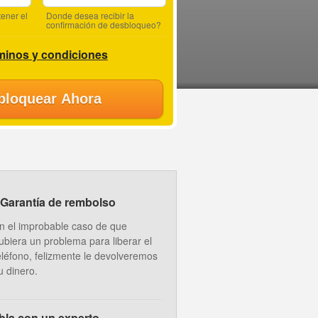
ener el
Donde desea recibir la
confirmación de desbloqueo?
minos y condiciones
bloquear Ahora
Garantía de rembolso
n el improbable caso de que
ubiera un problema para liberar el
eléfono, felizmente le devolveremos
u dinero.
bla con un experto