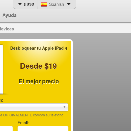
Spanish
$ USD
Ayuda
devices
Desbloquear tu Apple iPad 4
Desde $19
El mejor precio
n:
nde ORIGINALMENTE compró su teléfono.
Email: