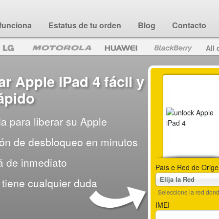
funciona
Estatus de tu orden
Blog
Contacto
All 
 Apple iPad 4 fácil y
ápido
a para liberar su Apple
ción de desbloqueo en minutos
rá de inmediato
País e Red de Orige
Elija la Red
tiene cualquier duda
Seleccione la red do
IMEI