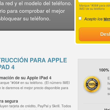
a red y el modelo del teléfono.
Marque *#06# para obt
IMEI de su teléfono
rio para comprobar el mejor
sbloquear su teléfono.
Acepto los
tér
Des
RUCCIÓN PARA APPLE
PAD 4
100% 
rmación de su Apple iPad 4
E
arque *#06# en su teléfono. (El número IMEI
h
ón le daremos el mejor precio disponible para
t
s
ra segura
yen tarjeta de crédito, PayPal y Skrill. Todos
Ha