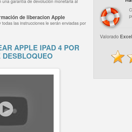
n una garantía de devolución monetaria al
C
p
rmación de liberacion Apple
y todas las instrucciones le serán enviadas por
Valorado
Exce
R APPLE IPAD 4 POR
E DESBLOQUEO