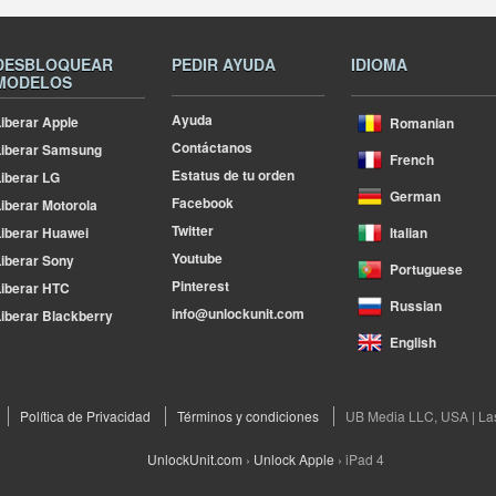
DESBLOQUEAR
PEDIR AYUDA
IDIOMA
MODELOS
Ayuda
iberar Apple
Romanian
Contáctanos
Liberar Samsung
French
Estatus de tu orden
iberar LG
German
Facebook
iberar Motorola
Twitter
iberar Huawei
Italian
Youtube
iberar Sony
Portuguese
Pinterest
iberar HTC
Russian
info@unlockunit.com
iberar Blackberry
English
Política de Privacidad
Términos y condiciones
UB Media LLC, USA | La
UnlockUnit.com
›
Unlock Apple
›
iPad 4