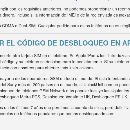
umplir con los requisitos anteriores, no podemos proporcionar un ree
 dinero, incluso si la información de IMEI o de la red enviada es inexa
CDMA o Dual-SIM. Cualquier pedido para estos teléfonos no es elegi
 EL CÓDIGO DE DESBLOQUEO EN AP
inserte otra tarjeta SIM en el teléfono. Su Apple iPad 4 lee "Introduzca
l código y su teléfono se desbloqueará inmediatamente. Si su teléfon
acto con nosotros para obtener más instrucciones.
ayoría de los operadores GSM en todo el mundo. Si está intentando 
a del Sur y más de 200 países en el mundo, si UnlockUnit.com no pued
bloqueo de teléfonos GSM Network más popular incluye las siguiente
Desbloquee Metro PCS, Desbloquee Vodafone UK, Desbloquee EE UK,
s en los últimos 7 años que perdimos la cuenta de ellos, pero definit
 modelos de teléfonos populares que hemos desbloqueado son: