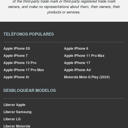
of the third-party trade mark or third-party registered trade mark
owners, and make no representations about them, their owners, their
products or services.
TELÉFONOS POPULARES
Apple
iPhone 5S
Apple
iPhone 6
Apple
iPhone 7
Apple
iPhone 11 Pro Max
Apple
iPhone 13 Pro
Apple
iPhone 17
Apple
iPhone 17 Pro Max
Apple
iPhone Air
Apple
iPhone Xr
Motorola
Moto G Play (2024)
DESBLOQUEAR MODELOS
Liberar Apple
Liberar Samsung
Liberar LG
Liberar Motorola