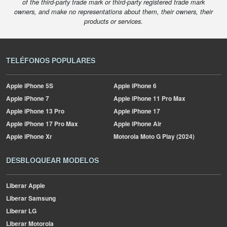
of the third-party trade mark or third-party registered trade mark
owners, and make no representations about them, their owners, their
products or services.
TELÉFONOS POPULARES
Apple
iPhone 5S
Apple
iPhone 6
Apple
iPhone 7
Apple
iPhone 11 Pro Max
Apple
iPhone 13 Pro
Apple
iPhone 17
Apple
iPhone 17 Pro Max
Apple
iPhone Air
Apple
iPhone Xr
Motorola
Moto G Play (2024)
DESBLOQUEAR MODELOS
Liberar Apple
Liberar Samsung
Liberar LG
Liberar Motorola