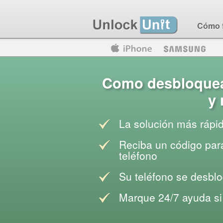
Cómo 
Motorola
Huawei
Blackberry
Como desbloquear
y 
La solución más rápi
Reciba un código para
teléfono
Su teléfono se desblo
Marque 24/7 ayuda si 