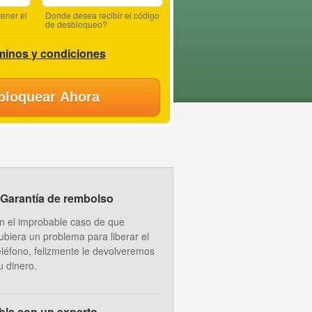
ener el
Donde desea recibir el código
de desbloqueo?
minos y condiciones
bloquear Ahora
Garantía de rembolso
n el improbable caso de que
ubiera un problema para liberar el
eléfono, felizmente le devolveremos
u dinero.
bla con un experto