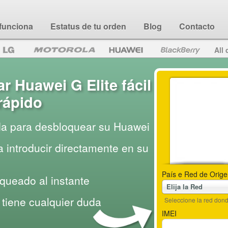
funciona
Estatus de tu orden
Blog
Contacto
All 
 Huawei G Elite fácil
rápido
da para desbloquear su Huawei
 introducir directamente en su
País e Red de Orige
queado al instante
Elija la Red
tiene cualquier duda
Seleccione la red do
IMEI