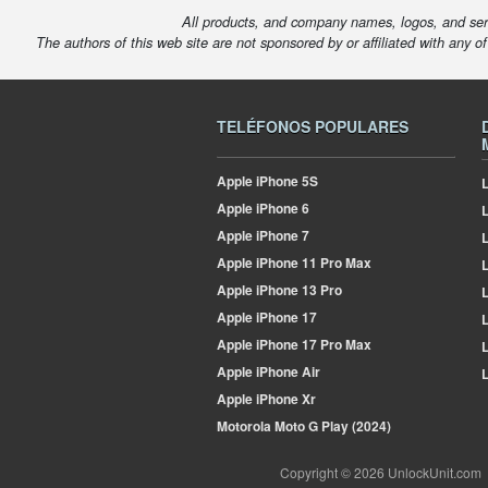
All products, and company names, logos, and serv
The authors of this web site are not sponsored by or affiliated with any o
TELÉFONOS POPULARES
Apple
iPhone 5S
L
Apple
iPhone 6
Apple
iPhone 7
L
Apple
iPhone 11 Pro Max
L
Apple
iPhone 13 Pro
L
Apple
iPhone 17
L
Apple
iPhone 17 Pro Max
L
Apple
iPhone Air
L
Apple
iPhone Xr
Motorola
Moto G Play (2024)
Copyright © 2026 UnlockUnit.com