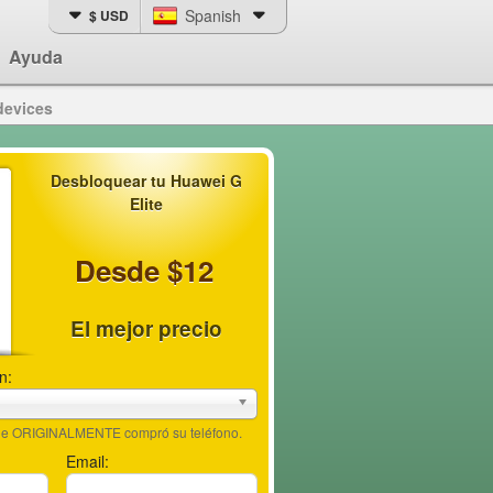
Spanish
$ USD
Ayuda
devices
Desbloquear tu Huawei G
Elite
Desde $12
El mejor precio
n:
nde ORIGINALMENTE compró su teléfono.
Email: