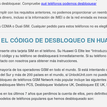
s desbloquear. Compruebe
qué teléfonos podemos desbloquear
umplir con los requisitos anteriores, no podemos proporcionar un ree
 dinero, incluso si la información de IMEI o de la red enviada es inexa
CDMA o Dual-SIM. Cualquier pedido para estos teléfonos no es elegi
EL CÓDIGO DE DESBLOQUEO EN HUA
inserte otra tarjeta SIM en el teléfono. Su Huawei G Elite lee "Introduz
l código y su teléfono se desbloqueará inmediatamente. Si su teléfon
acto con nosotros para obtener más instrucciones.
ayoría de los operadores GSM en todo el mundo. Si está intentando 
a del Sur y más de 200 países en el mundo, si UnlockUnit.com no pued
bloqueo de teléfonos GSM Network más popular incluye las siguiente
Desbloquee Metro PCS, Desbloquee Vodafone UK, Desbloquee EE UK,
s en los últimos 7 años que perdimos la cuenta de ellos, pero definit
 modelos de teléfonos populares que hemos desbloqueado son: