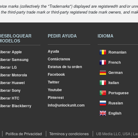
ice marks (collectively the "Trademarks") displayed are registered® and/or unr
f the third-party trade mark or third-party registered trade mark owners, and ma
DESBLOQUEAR
PEDIR AYUDA
IDIOMA
MODELOS
Ayuda
iberar Apple
Romanian
Contáctanos
Liberar Samsung
French
Estatus de tu orden
iberar LG
German
Facebook
iberar Motorola
Twitter
iberar Huawei
Italian
Youtube
iberar Sony
Portuguese
Pinterest
iberar HTC
Russian
info@unlockunit.com
iberar Blackberry
English
Política de Privacidad
Términos y condiciones
UB Media LLC, USA | La