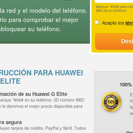
Marque *#06# para obt
a red y el modelo del teléfono.
IMEI de su teléfono
rio para comprobar el mejor
Acepto los
tér
sbloquear su teléfono.
Des
RUCCIÓN PARA HUAWEI
 ELITE
100% 
rmación de su Huawei G Elite
E
arque *#06# en su teléfono. (El número IMEI
h
ón le daremos el mejor precio disponible para
t
.
s
ra segura
yen tarjeta de crédito, PayPal y Skrill. Todos
Ha