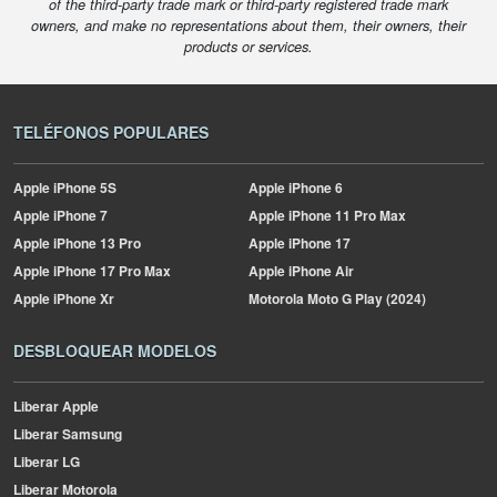
of the third-party trade mark or third-party registered trade mark
owners, and make no representations about them, their owners, their
products or services.
TELÉFONOS POPULARES
Apple
iPhone 5S
Apple
iPhone 6
Apple
iPhone 7
Apple
iPhone 11 Pro Max
Apple
iPhone 13 Pro
Apple
iPhone 17
Apple
iPhone 17 Pro Max
Apple
iPhone Air
Apple
iPhone Xr
Motorola
Moto G Play (2024)
DESBLOQUEAR MODELOS
Liberar Apple
Liberar Samsung
Liberar LG
Liberar Motorola