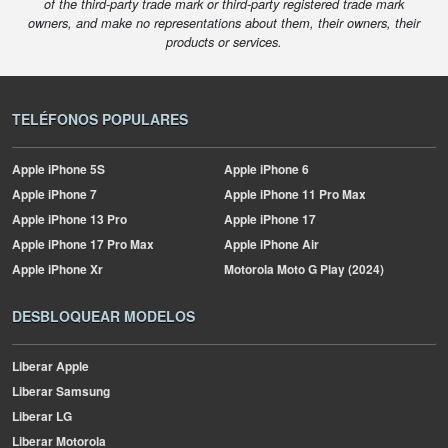
of the third-party trade mark or third-party registered trade mark
owners, and make no representations about them, their owners, their
products or services.
TELÉFONOS POPULARES
Apple
iPhone 5S
Apple
iPhone 6
Apple
iPhone 7
Apple
iPhone 11 Pro Max
Apple
iPhone 13 Pro
Apple
iPhone 17
Apple
iPhone 17 Pro Max
Apple
iPhone Air
Apple
iPhone Xr
Motorola
Moto G Play (2024)
DESBLOQUEAR MODELOS
Liberar Apple
Liberar Samsung
Liberar LG
Liberar Motorola