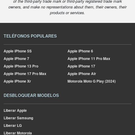
of the third-party trade mark or third-party registered trade mark
owners, and make no representations about them, their owners, their
products or services.
TELÉFONOS POPULARES
Apple
iPhone 5S
Apple
iPhone 6
Apple
iPhone 7
Apple
iPhone 11 Pro Max
Apple
iPhone 13 Pro
Apple
iPhone 17
Apple
iPhone 17 Pro Max
Apple
iPhone Air
Apple
iPhone Xr
Motorola
Moto G Play (2024)
DESBLOQUEAR MODELOS
Liberar Apple
Liberar Samsung
Liberar LG
Liberar Motorola