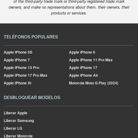
of the third-party trade mark or third-party registered trade mark
owners, and make no representations about them, their owners, their
products or services.
TELÉFONOS POPULARES
Apple
iPhone 5S
Apple
iPhone 6
Apple
iPhone 7
Apple
iPhone 11 Pro Max
Apple
iPhone 13 Pro
Apple
iPhone 17
Apple
iPhone 17 Pro Max
Apple
iPhone Air
Apple
iPhone Xr
Motorola
Moto G Play (2024)
DESBLOQUEAR MODELOS
Liberar Apple
Liberar Samsung
Liberar LG
Liberar Motorola