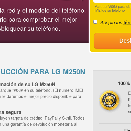
Marque *#06# para obt
a red y el modelo del teléfono.
IMEI de su teléfono
rio para comprobar el mejor
Acepto los
tér
sbloquear su teléfono.
Des
UCCIÓN PARA LG M250N
100% 
ormación de su LG M250N
arque *#06# en su teléfono. (El número IMEI
E
ón le daremos el mejor precio disponible para
h
t
ra segura
s
yen tarjeta de crédito, PayPal y Skrill. Todos
n una garantía de devolución monetaria al
Ha