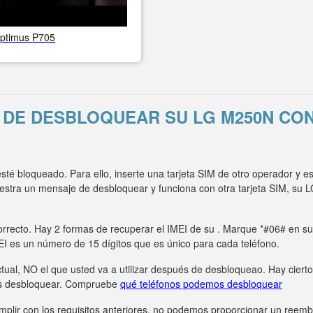
ptimus P705
 DE DESBLOQUEAR SU LG M250N CO
é bloqueado. Para ello, inserte una tarjeta SIM de otro operador y 
uestra un mensaje de desbloquear y funciona con otra tarjeta SIM, 
rrecto. Hay 2 formas de recuperar el IMEI de su . Marque *#06# en su t
MEI es un número de 15 dígitos que es único para cada teléfono.
tual, NO el que usted va a utilizar después de desbloqueao. Hay ciert
s desbloquear. Compruebe
qué teléfonos podemos desbloquear
umplir con los requisitos anteriores, no podemos proporcionar un ree