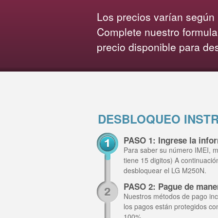
Los precios varían según l
Complete nuestro formula
precio disponible para de
DESBLOQUEO INSTR
PASO 1: Ingrese la inf
Para saber su número IMEI, m
tiene 15 digitos) A continuaci
desbloquear el LG M250N.
PASO 2: Pague de mane
Nuestros métodos de pago inclu
los pagos están protegidos co
100%.