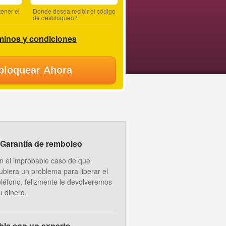
ener el
Donde desea recibir el código
de desbloqueo?
minos y condiciones
bloquear Ahora
Garantía de rembolso
n el improbable caso de que
ubiera un problema para liberar el
eléfono, felizmente le devolveremos
u dinero.
bla con un experto