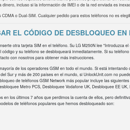
 dinero, incluso si la información de IMEI o de la red enviada es inexa
CDMA o Dual-SIM. Cualquier pedido para estos teléfonos no es elegi
AR EL CÓDIGO DE DESBLOQUEO EN 
inserte otra tarjeta SIM en el teléfono. Su LG M250N lee "Introduzca e
l código y su teléfono se desbloqueará inmediatamente. Si su teléfon
acto con nosotros para obtener más instrucciones.
ayoría de los operadores GSM en todo el mundo. Si está intentando 
a del Sur y más de 200 países en el mundo, si UnlockUnit.com no pued
bloqueo de teléfonos GSM Network más popular incluye las siguiente
Desbloquee Metro PCS, Desbloquee Vodafone UK, Desbloquee EE UK,
s en los últimos 7 años que perdimos la cuenta de ellos, pero definit
 modelos de teléfonos populares que hemos desbloqueado son: