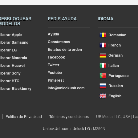
DESBLOQUEAR
PEDIR AYUDA
IDIOMA
MODELOS
Ayuda
iberar Apple
Romanian
Contáctanos
Liberar Samsung
French
Estatus de tu orden
iberar LG
German
Facebook
iberar Motorola
Twitter
iberar Huawei
Italian
Youtube
iberar Sony
Portuguese
Pinterest
iberar HTC
Russian
info@unlockunit.com
iberar Blackberry
English
Política de Privacidad
Términos y condiciones
UB Media LLC, USA | La
UnlockUnit.com
›
Unlock LG
›
M250N