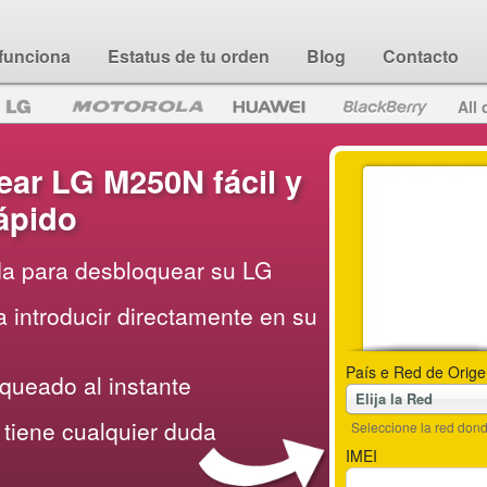
funciona
Estatus de tu orden
Blog
Contacto
All 
ar LG M250N fácil y
ápido
da para desbloquear su LG
 introducir directamente en su
País e Red de Orige
queado al instante
Elija la Red
tiene cualquier duda
Seleccione la red do
IMEI