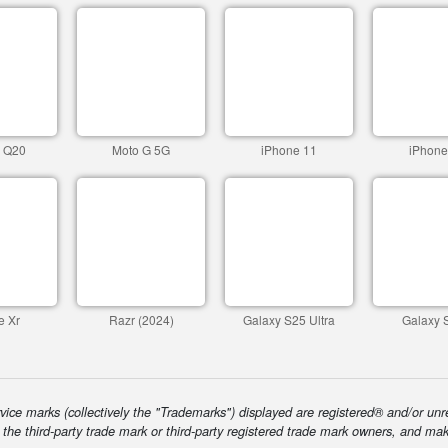
c Q20
Moto G 5G
iPhone 11
iPhone
e Xr
Razr (2024)
Galaxy S25 Ultra
Galaxy 
ice marks (collectively the "Trademarks") displayed are registered® and/or unr
f the third-party trade mark or third-party registered trade mark owners, and ma