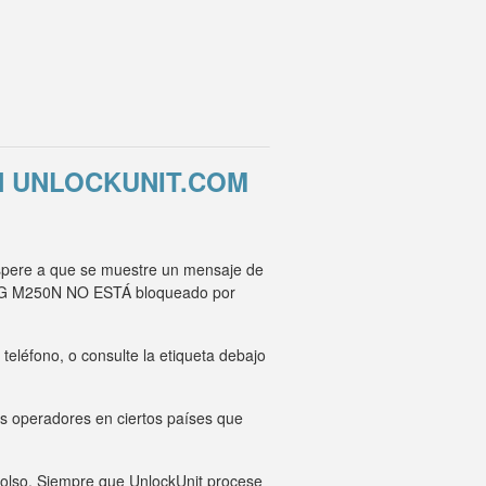
N UNLOCKUNIT.COM
espere a que se muestre un mensaje de
su LG M250N NO ESTÁ bloqueado por
eléfono, o consulte la etiqueta debajo
os operadores en ciertos países que
mbolso. Siempre que UnlockUnit procese