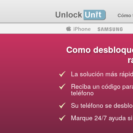
Cómo 
Motorola
Huawei
Blackberry
Como desbloque
r
La solución más rápi
Reciba un código para
teléfono
Su teléfono se desblo
Marque 24/7 ayuda si 