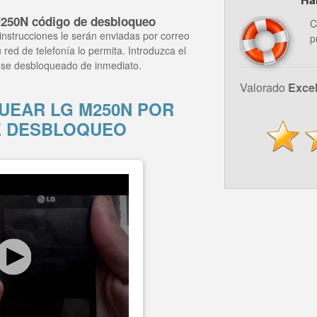
250N código de desbloqueo
C
instrucciones le serán enviadas por correo
p
 red de telefonía lo permita. Introduzca el
 se desbloqueado de inmediato.
Valorado
Exce
EAR LG M250N POR
E DESBLOQUEO