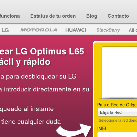
funciona
Estatus de tu orden
Blog
Contacto
All 
ear LG Optimus L65
cil y rápido
da para desbloquear su LG
 introducir directamente en su
País e Red de Orige
queado al instante
Elija la Red
tiene cualquier duda
Seleccione la red do
IMEI