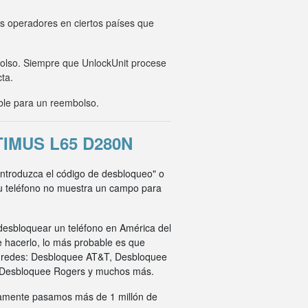
os operadores en ciertos países que
mbolso. Siempre que UnlockUnit procese
cta.
ble para un reembolso.
IMUS L65 D280N
"Introduzca el código de desbloqueo" o
su teléfono no muestra un campo para
desbloquear un teléfono en América del
e hacerlo, lo más probable es que
s redes: Desbloquee AT&T, Desbloquee
 Desbloquee Rogers y muchos más.
ivamente pasamos más de 1 millón de