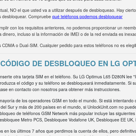
tual, NO el que usted va a utilizar después de desbloqueao. Hay ciert
s desbloquear. Compruebe
qué teléfonos podemos desbloquear
umplir con los requisitos anteriores, no podemos proporcionar un ree
 dinero, incluso si la información de IMEI o de la red enviada es inexa
CDMA o Dual-SIM. Cualquier pedido para estos teléfonos no es elegi
CÓDIGO DE DESBLOQUEO EN LG OPT
 inserte otra tarjeta SIM en el teléfono. Su LG Optimus L65 D280N lee 
ntroduzca el código y su teléfono se desbloqueará inmediatamente. Si 
gase en contacto con nosotros para obtener más instrucciones.
ayoría de los operadores GSM en todo el mundo. Si está intentando 
a del Sur y más de 200 países en el mundo, si UnlockUnit.com no pued
bloqueo de teléfonos GSM Network más popular incluye las siguiente
Desbloquee Metro PCS, Desbloquee Vodafone UK, Desbloquee EE UK,
s en los últimos 7 años que perdimos la cuenta de ellos, pero definit