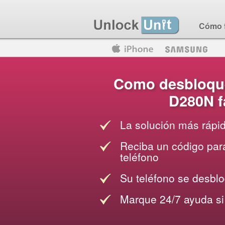
Cómo 
Motorola
Huawei
Blackberry
Como desbloqu
D280N fá
La solución más rápi
Reciba un código para
teléfono
Su teléfono se desblo
Marque 24/7 ayuda si 