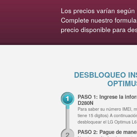
Los precios varían según l
Complete nuestro formula
precio disponible para de
DESBLOQUEO IN
OPTIMU
PASO 1: Ingrese la inf
D280N
Para saber su número IMEI, m
tiene 15 digitos) A continuaci
desbloquear el LG Optimus L
PASO 2: Pague de mane