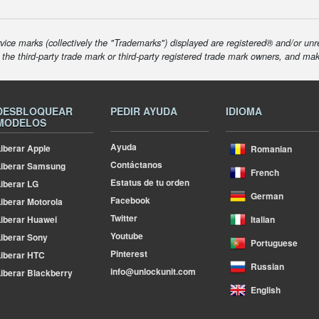
ice marks (collectively the "Trademarks") displayed are registered® and/or unr
f the third-party trade mark or third-party registered trade mark owners, and ma
DESBLOQUEAR
PEDIR AYUDA
IDIOMA
MODELOS
Ayuda
iberar Apple
Romanian
Contáctanos
Liberar Samsung
French
Estatus de tu orden
iberar LG
German
Facebook
iberar Motorola
Twitter
iberar Huawei
Italian
Youtube
iberar Sony
Portuguese
Pinterest
iberar HTC
Russian
info@unlockunit.com
iberar Blackberry
English