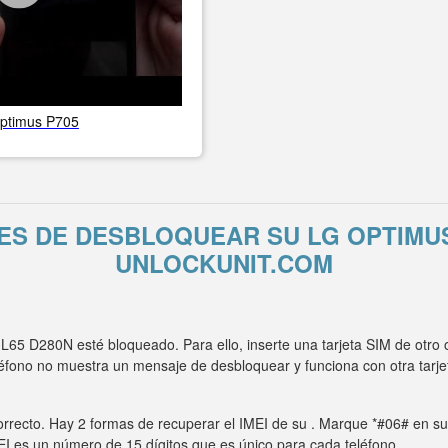
ptimus P705
ES DE DESBLOQUEAR SU LG OPTIMUS
UNLOCKUNIT.COM
65 D280N esté bloqueado. Para ello, inserte una tarjeta SIM de otro
léfono no muestra un mensaje de desbloquear y funciona con otra ta
rrecto. Hay 2 formas de recuperar el IMEI de su . Marque *#06# en su t
MEI es un número de 15 dígitos que es único para cada teléfono.