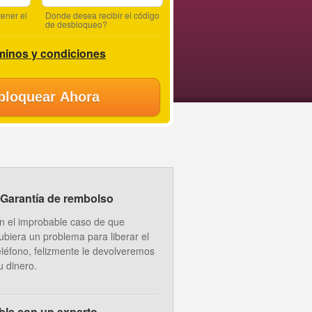
ener el
Donde desea recibir el código
de desbloqueo?
minos y condiciones
bloquear Ahora
Garantía de rembolso
n el improbable caso de que
ubiera un problema para liberar el
eléfono, felizmente le devolveremos
u dinero.
bla con un experto