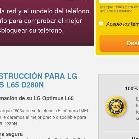
Marque *#06# para obt
a red y el modelo del teléfono.
IMEI de su teléfono
rio para comprobar el mejor
Acepto los
tér
sbloquear su teléfono.
Des
STRUCCIÓN PARA LG
S L65 D280N
100% 
ormación de su LG Optimus L65
E
h
arque *#06# en su teléfono. (El número IMEI
t
ón le daremos el mejor precio disponible para
s
65 D280N.
ra segura
Ha