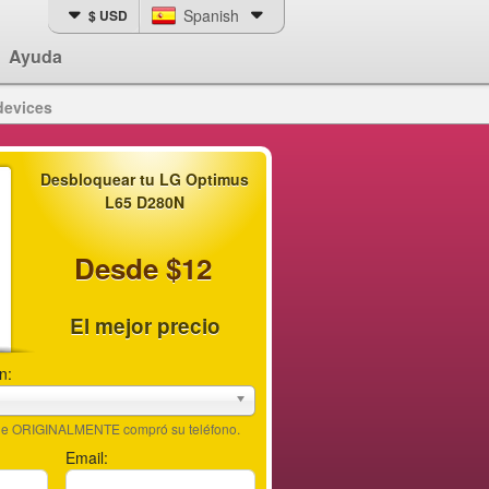
Spanish
$ USD
Ayuda
devices
Desbloquear tu LG Optimus
L65 D280N
Desde $12
El mejor precio
n:
nde ORIGINALMENTE compró su teléfono.
Email: