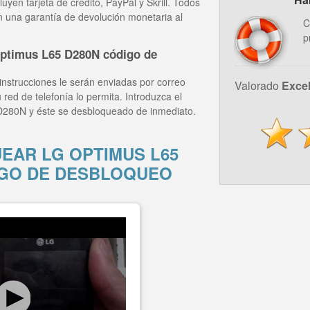
yen tarjeta de crédito, PayPal y Skrill. Todos
n una garantía de devolución monetaria al
C
p
ptimus L65 D280N código de
instrucciones le serán enviadas por correo
Valorado
Exce
 red de telefonía lo permita. Introduzca el
D280N y éste se desbloqueado de inmediato.
AR LG OPTIMUS L65
IGO DE DESBLOQUEO