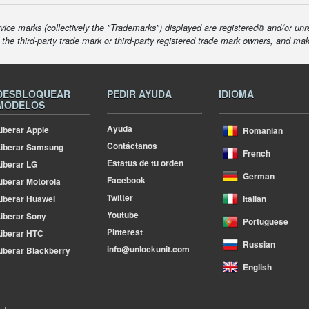
ice marks (collectively the "Trademarks") displayed are registered® and/or unr
f the third-party trade mark or third-party registered trade mark owners, and ma
DESBLOQUEAR
PEDIR AYUDA
IDIOMA
MODELOS
Ayuda
iberar Apple
Romanian
Contáctanos
Liberar Samsung
French
Estatus de tu orden
iberar LG
German
Facebook
iberar Motorola
Twitter
iberar Huawei
Italian
Youtube
iberar Sony
Portuguese
Pinterest
iberar HTC
Russian
info@unlockunit.com
iberar Blackberry
English