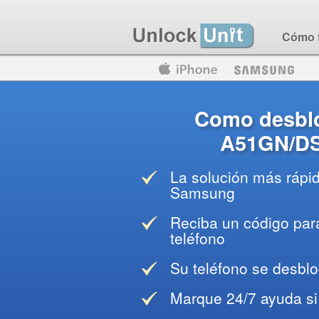
Cómo 
Motorola
Huawei
Blackberry
Como desbl
A51GN/DS 
La solución más rápi
Samsung
Reciba un código para
teléfono
Su teléfono se desblo
Marque 24/7 ayuda si 