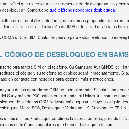
tual, NO el que usted va a utilizar después de desbloqueao. Hay ciert
s desbloquear. Compruebe
qué teléfonos podemos desbloquear
umplir con los requisitos anteriores, no podemos proporcionar un ree
 dinero, incluso si la información de IMEI o de la red enviada es inexa
CDMA o Dual-SIM. Cualquier pedido para estos teléfonos no es elegi
L CÓDIGO DE DESBLOQUEO EN SAMS
 inserte otra tarjeta SIM en el teléfono. Su Samsung A51GN/DS lee "In
ntroduzca el código y su teléfono se desbloqueará inmediatamente. Si 
gase en contacto con nosotros para obtener más instrucciones.
ayoría de los operadores GSM en todo el mundo. Si está intentando 
a del Sur y más de 200 países en el mundo, si UnlockUnit.com no pued
bloqueo de teléfonos GSM Network más popular incluye las siguiente
Desbloquee Metro PCS, Desbloquee Vodafone UK, Desbloquee EE UK,
s en los últimos 7 años que perdimos la cuenta de ellos, pero definit
 modelos de teléfonos populares que hemos desbloqueado son: