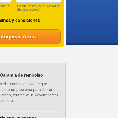
ener el
Donde desea recibir el código
de desbloqueo?
minos y condiciones
bloquear Ahora
Garantía de rembolso
n el improbable caso de que
ubiera un problema para liberar el
eléfono, felizmente le devolveremos
u dinero.
bla con un experto