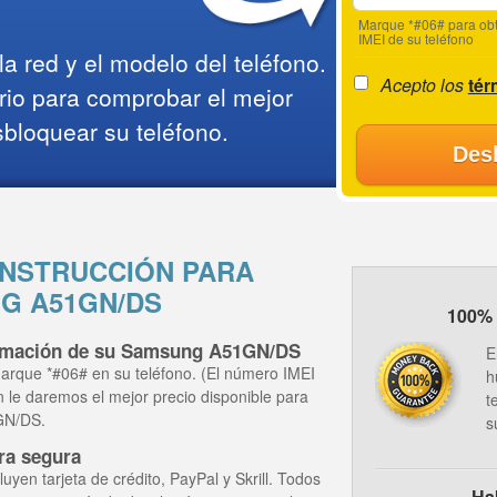
Marque *#06# para obt
IMEI de su teléfono
a red y el modelo del teléfono.
Acepto los
tér
rio para comprobar el mejor
sbloquear su teléfono.
Des
NSTRUCCIÓN PARA
G A51GN/DS
100% 
ormación de su Samsung A51GN/DS
E
arque *#06# en su teléfono. (El número IMEI
h
ón le daremos el mejor precio disponible para
t
GN/DS.
s
ra segura
yen tarjeta de crédito, PayPal y Skrill. Todos
Ha