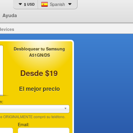
Spanish
$ USD
Ayuda
devices
Desbloquear tu Samsung
A51GN/DS
Desde $19
El mejor precio
n:
nde ORIGINALMENTE compró su teléfono.
Email: