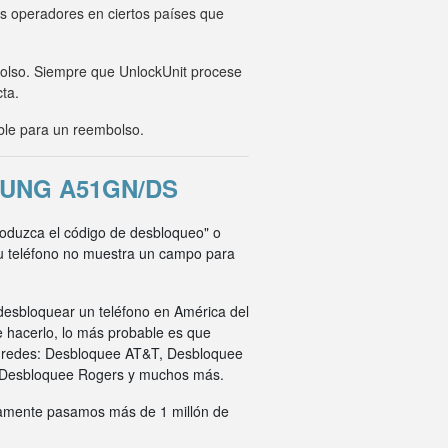
os operadores en ciertos países que
mbolso. Siempre que UnlockUnit procese
cta.
ble para un reembolso.
UNG A51GN/DS
troduzca el código de desbloqueo" o
su teléfono no muestra un campo para
desbloquear un teléfono en América del
e hacerlo, lo más probable es que
s redes: Desbloquee AT&T, Desbloquee
 Desbloquee Rogers y muchos más.
ivamente pasamos más de 1 millón de