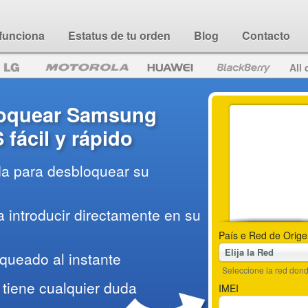
funciona
Estatus de tu orden
Blog
Contacto
All 
oquear Samsung
fácil y rápido
da para desbloquear su
 introducir directamente en su
País e Red de Orige
Elija la Red
queado al instante
Seleccione la red do
tiene cualquier duda
IMEI