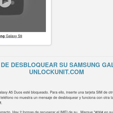
ung
Galaxy S9
 DE DESBLOQUEAR SU SAMSUNG GA
UNLOCKUNIT.COM
xy A5 Duos esté bloqueado. Para ello, inserte una tarjeta SIM de ot
 teléfono no muestra un mensaje de desbloquear y funciona con otra 
M.
rrecto. Hay 2 formas de recuperar el IMEI de su . Marque *#06# en su t