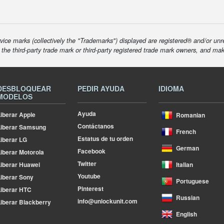
ice marks (collectively the "Trademarks") displayed are registered® and/or unr
f the third-party trade mark or third-party registered trade mark owners, and ma
DESBLOQUEAR
PEDIR AYUDA
IDIOMA
MODELOS
Ayuda
iberar Apple
Romanian
Contáctanos
Liberar Samsung
French
Estatus de tu orden
iberar LG
German
Facebook
iberar Motorola
Twitter
iberar Huawei
Italian
Youtube
iberar Sony
Portuguese
Pinterest
iberar HTC
Russian
info@unlockunit.com
iberar Blackberry
English