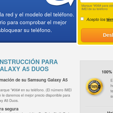
Marque *#06# para obt
IMEI de su teléfono
a red y el modelo del teléfono.
Acepto los
tér
rio para comprobar el mejor
sbloquear su teléfono.
Des
NSTRUCCIÓN PARA
ALAXY A5 DUOS
100% 
ormación de su Samsung Galaxy A5
E
h
arque *#06# en su teléfono. (El número IMEI
t
ón le daremos el mejor precio disponible para
s
xy A5 Duos.
ra segura
Ha