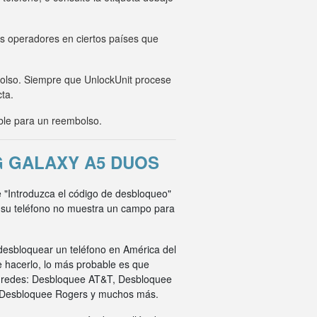
os operadores en ciertos países que
mbolso. Siempre que UnlockUnit procese
cta.
ble para un reembolso.
 GALAXY A5 DUOS
e "Introduzca el código de desbloqueo"
i su teléfono no muestra un campo para
desbloquear un teléfono en América del
e hacerlo, lo más probable es que
s redes: Desbloquee AT&T, Desbloquee
 Desbloquee Rogers y muchos más.