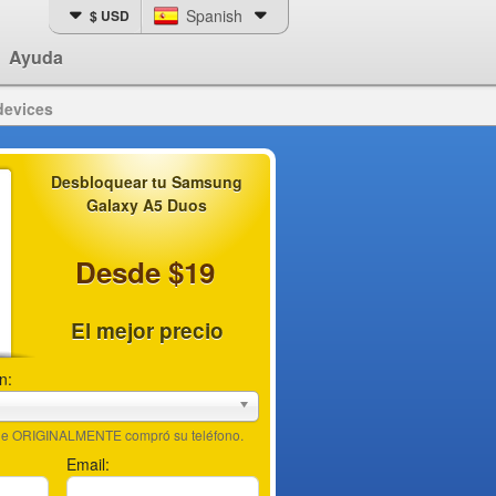
Spanish
$ USD
Ayuda
devices
Desbloquear tu Samsung
Galaxy A5 Duos
Desde $19
El mejor precio
n:
nde ORIGINALMENTE compró su teléfono.
Email: