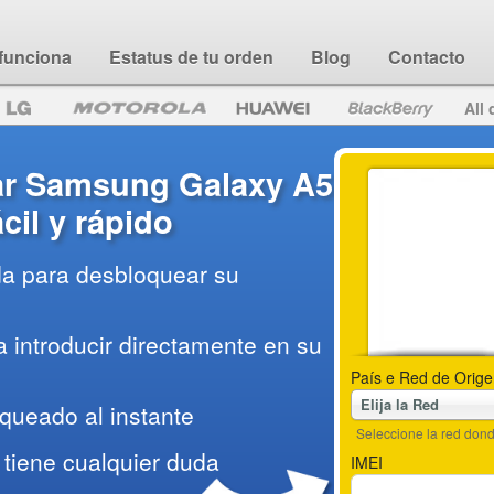
funciona
Estatus de tu orden
Blog
Contacto
All 
r Samsung Galaxy A5
cil y rápido
da para desbloquear su
 introducir directamente en su
País e Red de Orige
Elija la Red
queado al instante
Seleccione la red do
tiene cualquier duda
IMEI