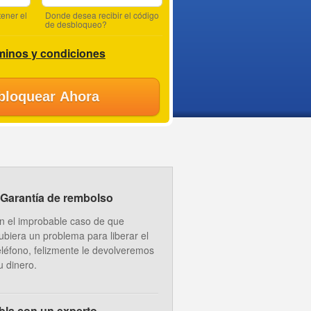
ener el
Donde desea recibir el código
de desbloqueo?
minos y condiciones
bloquear Ahora
Garantía de rembolso
n el improbable caso de que
ubiera un problema para liberar el
eléfono, felizmente le devolveremos
u dinero.
bla con un experto