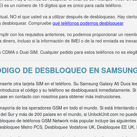
MEI es un número de 15 dígitos que es único para cada teléfono.
tual, NO el que usted va a utilizar después de desbloqueao. Hay ciert
s desbloquear. Compruebe
qué teléfonos podemos desbloquear
umplir con los requisitos anteriores, no podemos proporcionar un ree
 dinero, incluso si la información de IMEI o de la red enviada es inexa
CDMA o Dual-SIM. Cualquier pedido para estos teléfonos no es elegi
ÓDIGO DE DESBLOQUEO EN SAMSUNG
 inserte otra tarjeta SIM en el teléfono. Su Samsung Galaxy A5 Duos le
 Introduzca el código y su teléfono se desbloqueará inmediatamente. S
gase en contacto con nosotros para obtener más instrucciones.
ayoría de los operadores GSM en todo el mundo. Si está intentando 
a del Sur y más de 200 países en el mundo, si UnlockUnit.com no pued
bloqueo de teléfonos GSM Network más popular incluye las siguiente
Desbloquee Metro PCS, Desbloquee Vodafone UK, Desbloquee EE UK,