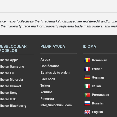
ice marks (collectively the "Trademarks") displayed are registered® and/or unr
f the third-party trade mark or third-party registered trade mark owners, and ma
DESBLOQUEAR
PEDIR AYUDA
IDIOMA
MODELOS
Ayuda
iberar Apple
Romanian
Contáctanos
Liberar Samsung
French
Estatus de tu orden
iberar LG
German
Facebook
iberar Motorola
Twitter
iberar Huawei
Italian
Youtube
iberar Sony
Portuguese
Pinterest
iberar HTC
Russian
info@unlockunit.com
iberar Blackberry
English