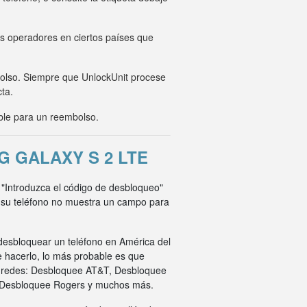
os operadores en ciertos países que
mbolso. Siempre que UnlockUnit procese
cta.
ble para un reembolso.
 GALAXY S 2 LTE
e "Introduzca el código de desbloqueo"
i su teléfono no muestra un campo para
desbloquear un teléfono en América del
e hacerlo, lo más probable es que
s redes: Desbloquee AT&T, Desbloquee
 Desbloquee Rogers y muchos más.