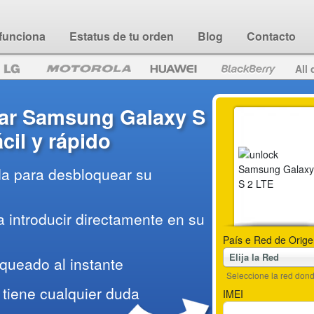
funciona
Estatus de tu orden
Blog
Contacto
All 
ar Samsung Galaxy S
ácil y rápido
da para desbloquear su
 introducir directamente en su
País e Red de Orige
Elija la Red
queado al instante
Seleccione la red do
tiene cualquier duda
IMEI