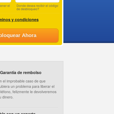
ener el
Donde desea recibir el código
de desbloqueo?
minos y condiciones
bloquear Ahora
Garantía de rembolso
n el improbable caso de que
ubiera un problema para liberar el
eléfono, felizmente le devolveremos
u dinero.
bla con un experto