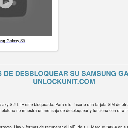
ung
Galaxy S9
S DE DESBLOQUEAR SU SAMSUNG GAL
UNLOCKUNIT.COM
xy S 2 LTE esté bloqueado. Para ello, inserte una tarjeta SIM de otr
 teléfono no muestra un mensaje de desbloquear y funciona con otra 
rrecto. Hay 2 formas de recuperar el IMEI de su . Marque *#06# en su t