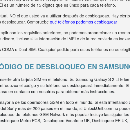
MEI es un número de 15 dígitos que es único para cada teléfono.
tual, NO el que usted va a utilizar después de desbloqueao. Hay ciert
s desbloquear. Compruebe
qué teléfonos podemos desbloquear
umplir con los requisitos anteriores, no podemos proporcionar un ree
 dinero, incluso si la información de IMEI o de la red enviada es inexa
CDMA o Dual-SIM. Cualquier pedido para estos teléfonos no es elegi
ÓDIGO DE DESBLOQUEO EN SAMSUNG
 inserte otra tarjeta SIM en el teléfono. Su Samsung Galaxy S 2 LTE le
 Introduzca el código y su teléfono se desbloqueará inmediatamente. S
gase en contacto con nosotros para obtener más instrucciones.
ayoría de los operadores GSM en todo el mundo. Si está intentando 
a del Sur y más de 200 países en el mundo, si UnlockUnit.com no pued
bloqueo de teléfonos GSM Network más popular incluye las siguiente
Desbloquee Metro PCS, Desbloquee Vodafone UK, Desbloquee EE UK,