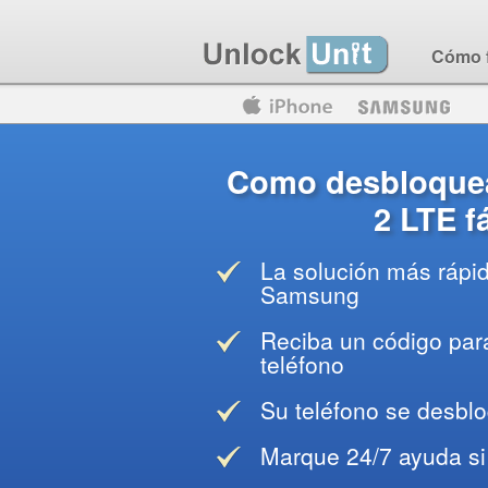
Cómo 
Motorola
Huawei
Blackberry
Como desbloque
2 LTE f
La solución más rápi
Samsung
Reciba un código para
teléfono
Su teléfono se desblo
Marque 24/7 ayuda si 