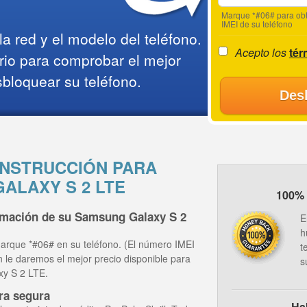
Marque *#06# para obt
IMEI de su teléfono
a red y el modelo del teléfono.
Acepto los
tér
rio para comprobar el mejor
sbloquear su teléfono.
Des
NSTRUCCIÓN PARA
ALAXY S 2 LTE
100% 
ormación de su Samsung Galaxy S 2
E
h
arque *#06# en su teléfono. (El número IMEI
t
ón le daremos el mejor precio disponible para
s
xy S 2 LTE.
ra segura
Ha