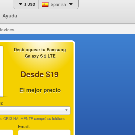
Spanish
$ USD
Ayuda
devices
Desbloquear tu Samsung
Galaxy S 2 LTE
Desde $19
El mejor precio
n:
nde ORIGINALMENTE compró su teléfono.
Email: