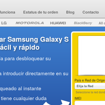
funciona
Estatus de tu orden
Blog
Contacto
All 
ar Samsung Galaxy S
ácil y rápido
da para desbloquear su
 introducir directamente en su
País e Red de Orige
Elija la Red
queado al instante
Seleccione la red do
tiene cualquier duda
IMEI