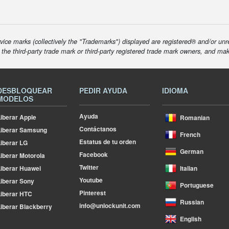
ice marks (collectively the "Trademarks") displayed are registered® and/or unr
f the third-party trade mark or third-party registered trade mark owners, and ma
DESBLOQUEAR
PEDIR AYUDA
IDIOMA
MODELOS
Ayuda
iberar Apple
Romanian
Contáctanos
Liberar Samsung
French
Estatus de tu orden
iberar LG
German
Facebook
iberar Motorola
Twitter
iberar Huawei
Italian
Youtube
iberar Sony
Portuguese
Pinterest
iberar HTC
Russian
info@unlockunit.com
iberar Blackberry
English