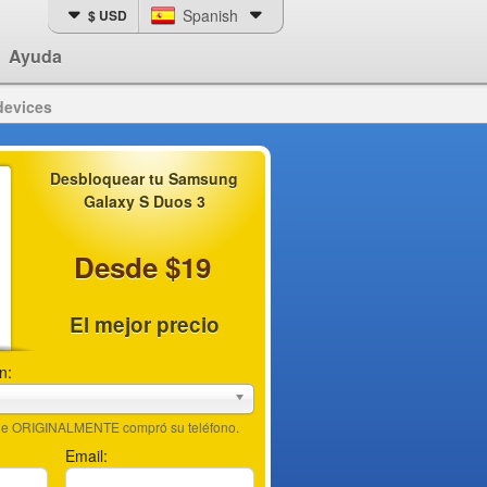
Spanish
$ USD
Ayuda
devices
Desbloquear tu Samsung
Galaxy S Duos 3
Desde $19
El mejor precio
n:
nde ORIGINALMENTE compró su teléfono.
Email: