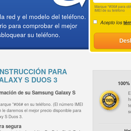
Marque *#06# para obt
IMEI de su teléfono
a red y el modelo del teléfono.
Acepto los
tér
rio para comprobar el mejor
sbloquear su teléfono.
Des
NSTRUCCIÓN PARA
LAXY S DUOS 3
100% 
ormación de su Samsung Galaxy S
E
h
arque *#06# en su teléfono. (El número IMEI
t
ón le daremos el mejor precio disponible para
s
xy S Duos 3.
ra segura
Ha