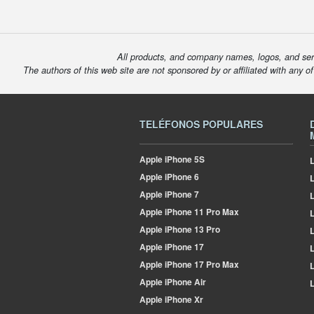
All products, and company names, logos, and serv
The authors of this web site are not sponsored by or affiliated with any o
TELÉFONOS POPULARES
Apple
iPhone 5S
L
Apple
iPhone 6
Apple
iPhone 7
L
Apple
iPhone 11 Pro Max
L
Apple
iPhone 13 Pro
L
Apple
iPhone 17
L
Apple
iPhone 17 Pro Max
L
Apple
iPhone Air
L
Apple
iPhone Xr