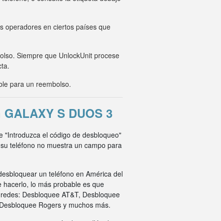
os operadores en ciertos países que
mbolso. Siempre que UnlockUnit procese
cta.
ble para un reembolso.
 GALAXY S DUOS 3
ee "Introduzca el código de desbloqueo"
i su teléfono no muestra un campo para
desbloquear un teléfono en América del
e hacerlo, lo más probable es que
s redes: Desbloquee AT&T, Desbloquee
 Desbloquee Rogers y muchos más.