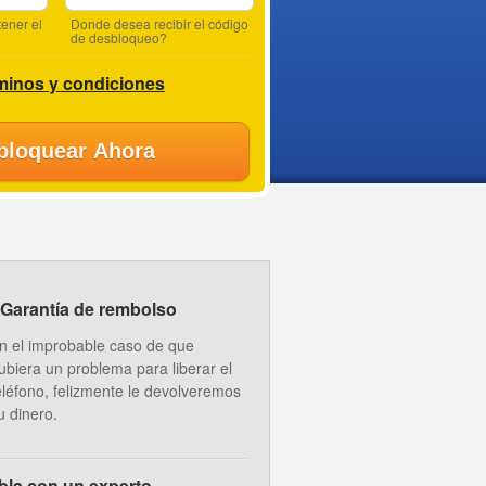
ener el
Donde desea recibir el código
de desbloqueo?
minos y condiciones
bloquear Ahora
Garantía de rembolso
n el improbable caso de que
ubiera un problema para liberar el
eléfono, felizmente le devolveremos
u dinero.
bla con un experto