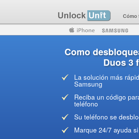
Cómo 
Motorola
Huawei
Blackberry
Como desbloque
Duos 3 f
La solución más rápi
Samsung
Reciba un código para
teléfono
Su teléfono se desblo
Marque 24/7 ayuda si 