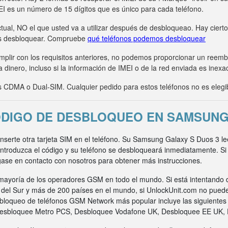
MEI es un número de 15 dígitos que es único para cada teléfono.
tual, NO el que usted va a utilizar después de desbloqueao. Hay ciert
s desbloquear. Compruebe
qué teléfonos podemos desbloquear
umplir con los requisitos anteriores, no podemos proporcionar un ree
 dinero, incluso si la información de IMEI o de la red enviada es inexa
CDMA o Dual-SIM. Cualquier pedido para estos teléfonos no es elegi
DIGO DE DESBLOQUEO EN SAMSUNG
 inserte otra tarjeta SIM en el teléfono. Su Samsung Galaxy S Duos 3 l
 Introduzca el código y su teléfono se desbloqueará inmediatamente. S
gase en contacto con nosotros para obtener más instrucciones.
ayoría de los operadores GSM en todo el mundo. Si está intentando 
a del Sur y más de 200 países en el mundo, si UnlockUnit.com no pued
bloqueo de teléfonos GSM Network más popular incluye las siguiente
Desbloquee Metro PCS, Desbloquee Vodafone UK, Desbloquee EE UK,