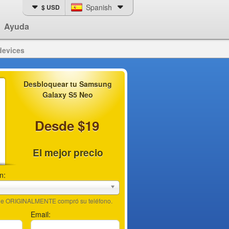
Spanish
$ USD
Ayuda
devices
Desbloquear tu Samsung
Galaxy S5 Neo
Desde $19
El mejor precio
n:
nde ORIGINALMENTE compró su teléfono.
Email: