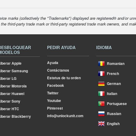
ice marks (collectively the "Trademarks") displayed are registered® and/or unr
f the third-party trade mark or third-party registered trade mark owners, and ma
DESBLOQUEAR
PEDIR AYUDA
IDIOMA
MODELOS
Ayuda
iberar Apple
Romanian
Contáctanos
Liberar Samsung
French
Estatus de tu orden
iberar LG
German
Facebook
iberar Motorola
Twitter
iberar Huawei
Italian
Youtube
iberar Sony
Portuguese
Pinterest
iberar HTC
Russian
info@unlockunit.com
iberar Blackberry
English