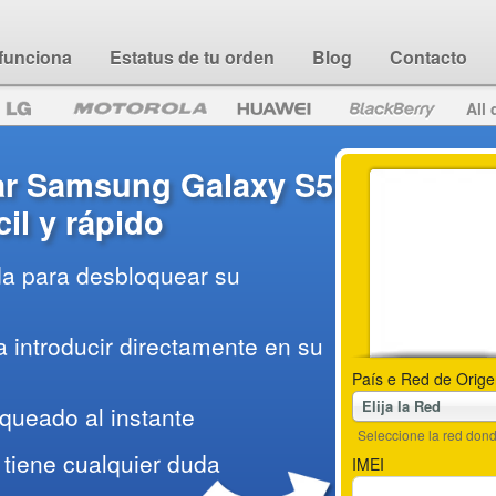
funciona
Estatus de tu orden
Blog
Contacto
All 
r Samsung Galaxy S5
il y rápido
da para desbloquear su
 introducir directamente en su
País e Red de Orige
Elija la Red
queado al instante
Seleccione la red do
tiene cualquier duda
IMEI