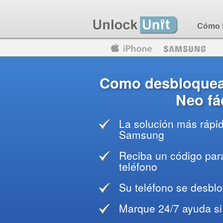
Cómo 
Motorola
Huawei
Blackberry
Como desbloquea
Neo fác
La solución más rápi
Samsung
Reciba un código para
teléfono
Su teléfono se desblo
Marque 24/7 ayuda si 