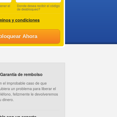
ener el
Donde desea recibir el código
de desbloqueo?
minos y condiciones
bloquear Ahora
Garantía de rembolso
n el improbable caso de que
ubiera un problema para liberar el
eléfono, felizmente le devolveremos
u dinero.
bla con un experto