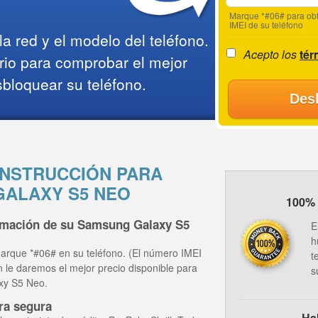
Marque *#06# para obt
IMEI de su teléfono
a red y el modelo del teléfono.
Acepto los
tér
rio para comprobar el mejor
sbloquear su teléfono.
Des
NSTRUCCIÓN PARA
ALAXY S5 NEO
100% 
ormación de su Samsung Galaxy S5
E
h
arque *#06# en su teléfono. (El número IMEI
t
ón le daremos el mejor precio disponible para
s
xy S5 Neo.
ra segura
Ha