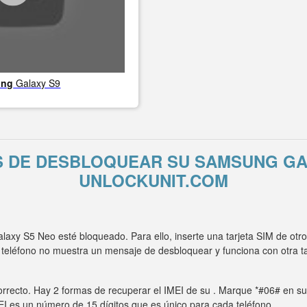
ung
Galaxy S9
S DE DESBLOQUEAR SU SAMSUNG GA
UNLOCKUNIT.COM
xy S5 Neo esté bloqueado. Para ello, inserte una tarjeta SIM de otr
 teléfono no muestra un mensaje de desbloquear y funciona con otra 
rrecto. Hay 2 formas de recuperar el IMEI de su . Marque *#06# en su t
MEI es un número de 15 dígitos que es único para cada teléfono.