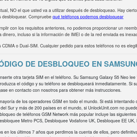
tual, NO el que usted va a utilizar después de desbloqueao. Hay ciert
s desbloquear. Compruebe
qué teléfonos podemos desbloquear
umplir con los requisitos anteriores, no podemos proporcionar un ree
 dinero, incluso si la información de IMEI o de la red enviada es inexa
CDMA o Dual-SIM. Cualquier pedido para estos teléfonos no es elegi
ÓDIGO DE DESBLOQUEO EN SAMSUN
 inserte otra tarjeta SIM en el teléfono. Su Samsung Galaxy S5 Neo lee
ntroduzca el código y su teléfono se desbloqueará inmediatamente. Si 
gase en contacto con nosotros para obtener más instrucciones.
ayoría de los operadores GSM en todo el mundo. Si está intentando 
a del Sur y más de 200 países en el mundo, si UnlockUnit.com no pued
bloqueo de teléfonos GSM Network más popular incluye las siguiente
Desbloquee Metro PCS, Desbloquee Vodafone UK, Desbloquee EE UK,
s en los últimos 7 años que perdimos la cuenta de ellos, pero definit