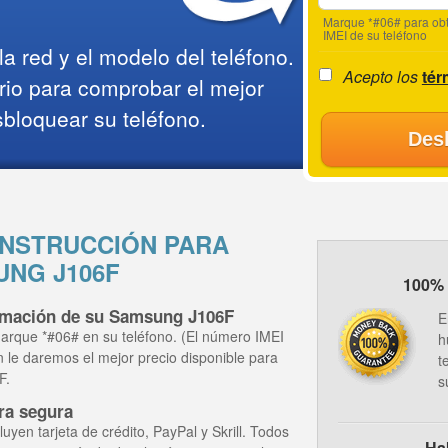
Marque *#06# para obt
IMEI de su teléfono
a red y el modelo del teléfono.
Acepto los
tér
rio para comprobar el mejor
sbloquear su teléfono.
Des
NSTRUCCIÓN PARA
NG J106F
100% 
ormación de su Samsung J106F
E
arque *#06# en su teléfono. (El número IMEI
h
ón le daremos el mejor precio disponible para
t
F.
s
ra segura
yen tarjeta de crédito, PayPal y Skrill. Todos
Ha