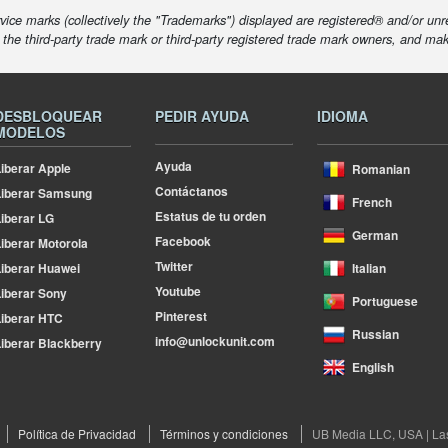
ice marks (collectively the "Trademarks") displayed are registered® and/or unr
f the third-party trade mark or third-party registered trade mark owners, and ma
DESBLOQUEAR
PEDIR AYUDA
IDIOMA
MODELOS
Ayuda
iberar Apple
Romanian
Contáctanos
Liberar Samsung
French
Estatus de tu orden
iberar LG
German
Facebook
iberar Motorola
Twitter
iberar Huawei
Italian
Youtube
iberar Sony
Portuguese
Pinterest
iberar HTC
Russian
info@unlockunit.com
iberar Blackberry
English
Política de Privacidad
Términos y condiciones
UB Media LLC, USA | La