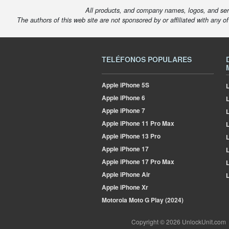
All products, and company names, logos, and serv
The authors of this web site are not sponsored by or affiliated with any o
TELÉFONOS POPULARES
Apple
iPhone 5S
L
Apple
iPhone 6
Apple
iPhone 7
L
Apple
iPhone 11 Pro Max
L
Apple
iPhone 13 Pro
L
Apple
iPhone 17
L
Apple
iPhone 17 Pro Max
L
Apple
iPhone Air
L
Apple
iPhone Xr
Motorola
Moto G Play (2024)
Copyright © 2026 UnlockUnit.com