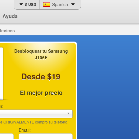
Spanish
$ USD
Ayuda
devices
Desbloquear tu Samsung
J106F
Desde $19
El mejor precio
n:
nde ORIGINALMENTE compró su teléfono.
Email: