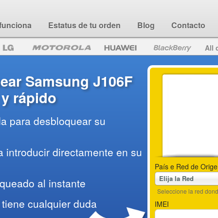
funciona
Estatus de tu orden
Blog
Contacto
All 
ear Samsung J106F
l y rápido
da para desbloquear su
 introducir directamente en su
País e Red de Orige
Elija la Red
queado al instante
Seleccione la red do
tiene cualquier duda
IMEI