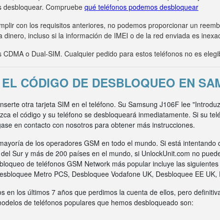
s desbloquear. Compruebe
qué teléfonos podemos desbloquear
umplir con los requisitos anteriores, no podemos proporcionar un ree
 dinero, incluso si la información de IMEI o de la red enviada es inexa
CDMA o Dual-SIM. Cualquier pedido para estos teléfonos no es elegi
EL CÓDIGO DE DESBLOQUEO EN SA
inserte otra tarjeta SIM en el teléfono. Su Samsung J106F lee "Introdu
uzca el código y su teléfono se desbloqueará inmediatamente. Si su t
gase en contacto con nosotros para obtener más instrucciones.
ayoría de los operadores GSM en todo el mundo. Si está intentando 
a del Sur y más de 200 países en el mundo, si UnlockUnit.com no pued
bloqueo de teléfonos GSM Network más popular incluye las siguiente
Desbloquee Metro PCS, Desbloquee Vodafone UK, Desbloquee EE UK,
s en los últimos 7 años que perdimos la cuenta de ellos, pero definit
 modelos de teléfonos populares que hemos desbloqueado son: