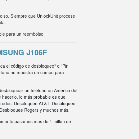
mbolso. Siempre que UnlockUnit procese
cta.
ble para un reembolso.
MSUNG J106F
zca el código de desbloqueo" o "Pin
eléfono no muestra un campo para
desbloquear un teléfono en América del
e hacerlo, lo más probable es que
s redes: Desbloquee AT&T, Desbloquee
 Desbloquee Rogers y muchos más.
ivamente pasamos más de 1 millón de