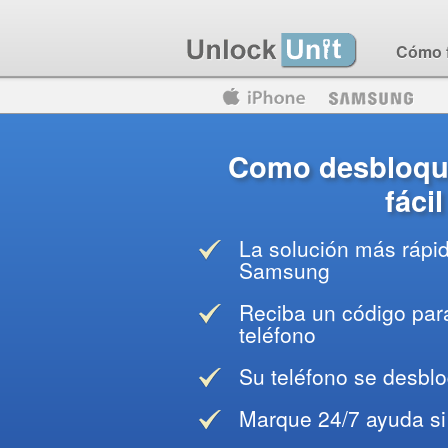
Cómo 
Motorola
Huawei
Blackberry
Como desbloqu
fáci
La solución más rápi
Samsung
Reciba un código para
teléfono
Su teléfono se desblo
Marque 24/7 ayuda si 