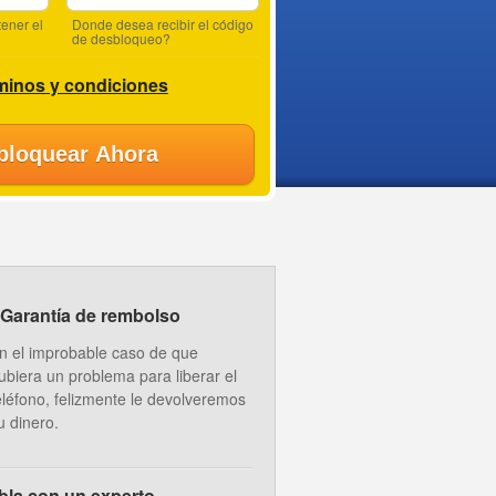
ener el
Donde desea recibir el código
de desbloqueo?
minos y condiciones
bloquear Ahora
Garantía de rembolso
n el improbable caso de que
ubiera un problema para liberar el
eléfono, felizmente le devolveremos
u dinero.
bla con un experto