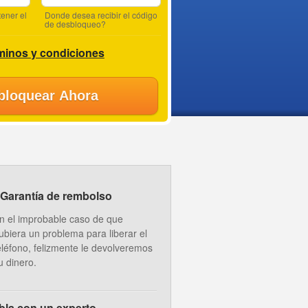
ener el
Donde desea recibir el código
de desbloqueo?
minos y condiciones
bloquear Ahora
Garantía de rembolso
n el improbable caso de que
ubiera un problema para liberar el
eléfono, felizmente le devolveremos
u dinero.
bla con un experto