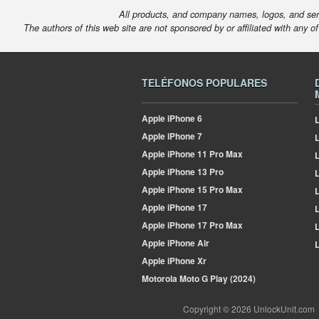
All products, and company names, logos, and serv
The authors of this web site are not sponsored by or affiliated with any o
TELÉFONOS POPULARES
Apple
iPhone 6
L
Apple
iPhone 7
Apple
iPhone 11 Pro Max
L
Apple
iPhone 13 Pro
L
Apple
iPhone 15 Pro Max
L
Apple
iPhone 17
L
Apple
iPhone 17 Pro Max
L
Apple
iPhone Air
L
Apple
iPhone Xr
Motorola
Moto G Play (2024)
Copyright © 2026 UnlockUnit.com