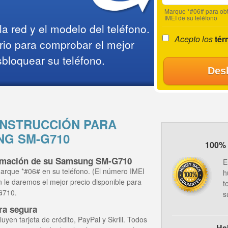
Marque *#06# para obt
IMEI de su teléfono
a red y el modelo del teléfono.
Acepto los
tér
rio para comprobar el mejor
sbloquear su teléfono.
Des
NSTRUCCIÓN PARA
G SM-G710
100% 
ormación de su Samsung SM-G710
E
arque *#06# en su teléfono. (El número IMEI
h
ón le daremos el mejor precio disponible para
t
G710.
s
ra segura
yen tarjeta de crédito, PayPal y Skrill. Todos
Ha