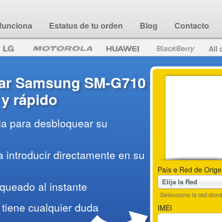
funciona
Estatus de tu orden
Blog
Contacto
All 
ar Samsung SM-G710
l y rápido
da para desbloquear su
 introducir directamente en su
País e Red de Orige
Elija la Red
queado al instante
Seleccione la red do
tiene cualquier duda
IMEI