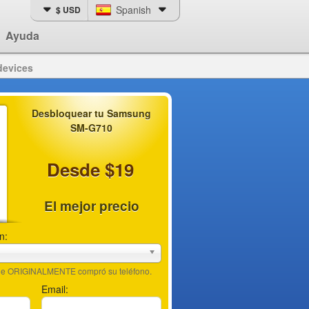
Spanish
$ USD
Ayuda
devices
Desbloquear tu Samsung
SM-G710
Desde $19
El mejor precio
n:
nde ORIGINALMENTE compró su teléfono.
Email: