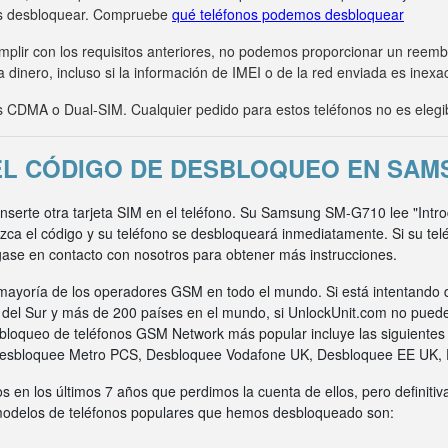
s desbloquear. Compruebe
qué teléfonos podemos desbloquear
umplir con los requisitos anteriores, no podemos proporcionar un ree
 dinero, incluso si la información de IMEI o de la red enviada es inexa
CDMA o Dual-SIM. Cualquier pedido para estos teléfonos no es elegi
L CÓDIGO DE DESBLOQUEO EN SAM
 inserte otra tarjeta SIM en el teléfono. Su Samsung SM-G710 lee "Intr
uzca el código y su teléfono se desbloqueará inmediatamente. Si su t
gase en contacto con nosotros para obtener más instrucciones.
ayoría de los operadores GSM en todo el mundo. Si está intentando 
a del Sur y más de 200 países en el mundo, si UnlockUnit.com no pued
bloqueo de teléfonos GSM Network más popular incluye las siguiente
Desbloquee Metro PCS, Desbloquee Vodafone UK, Desbloquee EE UK,
s en los últimos 7 años que perdimos la cuenta de ellos, pero definit
 modelos de teléfonos populares que hemos desbloqueado son: