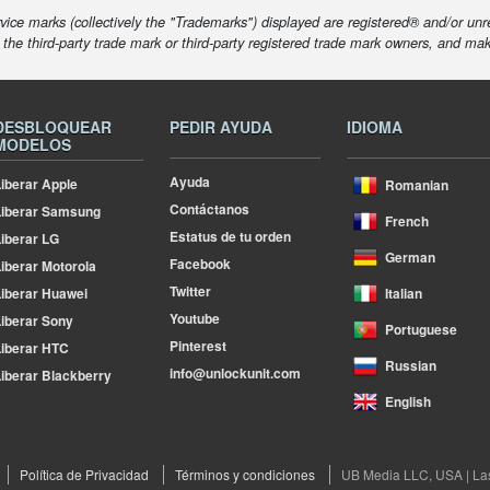
ice marks (collectively the "Trademarks") displayed are registered® and/or unr
f the third-party trade mark or third-party registered trade mark owners, and ma
DESBLOQUEAR
PEDIR AYUDA
IDIOMA
MODELOS
Ayuda
iberar Apple
Romanian
Contáctanos
Liberar Samsung
French
Estatus de tu orden
iberar LG
German
Facebook
iberar Motorola
Twitter
iberar Huawei
Italian
Youtube
iberar Sony
Portuguese
Pinterest
iberar HTC
Russian
info@unlockunit.com
iberar Blackberry
English
Política de Privacidad
Términos y condiciones
UB Media LLC, USA | La