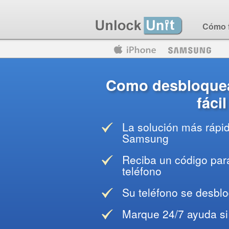
Cómo 
Motorola
Huawei
Blackberry
Como desbloque
fáci
La solución más rápi
Samsung
Reciba un código para
teléfono
Su teléfono se desblo
Marque 24/7 ayuda si 