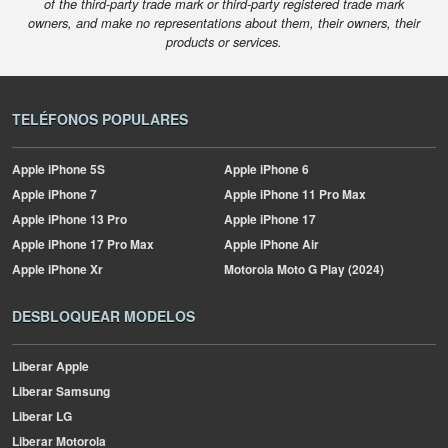
of the third-party trade mark or third-party registered trade mark
owners, and make no representations about them, their owners, their
products or services.
TELÉFONOS POPULARES
Apple
iPhone 5S
Apple
iPhone 6
Apple
iPhone 7
Apple
iPhone 11 Pro Max
Apple
iPhone 13 Pro
Apple
iPhone 17
Apple
iPhone 17 Pro Max
Apple
iPhone Air
Apple
iPhone Xr
Motorola
Moto G Play (2024)
DESBLOQUEAR MODELOS
Liberar Apple
Liberar Samsung
Liberar LG
Liberar Motorola