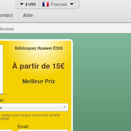
Francais
$ USD
ontact
Aide
devices
Débloquez Huawei E355
À partir de 15€
Meilleur Prix
el :
au
le réseau pour lequel vous avez acheté
RIGINE
Email: