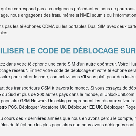
qui ne correspond pas aux exigences précédantes, nous ne pourrons
age, nous engageons des frais, même si l'IMEI soumis ou l'information 
 pas les téléphones CDMA ou les portables Dual-SIM avec deux car
bles.
LISER LE CODE DE DÉBLOCAGE SUR
ttez dans votre téléphone une carte SIM d'un autre opérateur. Votre Hu
locage réseau". Entrez votre code de déblocage et votre téléphone ser
aire pour entrer le code, contactez-nous s'il vous plaît pour des instr
art des transporteurs GSM à travers le monde. Si vous essayez de dé
e du Sud et plus de 200 autres pays dans le monde, si UnlockUnit.com n
us populaire GSM Network Unlocking comprennent les réseaux suivants
tro PCS, Débloquer Vodafone UK, Débloquer EE UK, Débloquer Rogers
au cours des 7 dernières années que nous en avons perdu le compte, 
dèles de téléphone les plus populaires que nous avons débloqués sont: