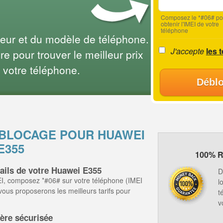
Composez le *#06# po
obtenir l'IMEI de votre
téléphone
teur et du modèle de téléphone.
J'accepte
les 
e pour trouver le meilleur prix
 votre téléphone.
Déblo
ÉBLOCAGE POUR HUAWEI
E355
100% R
tails de votre Huawei E355
D
I, composez *#06# sur votre téléphone (IMEI
l
 vous proposerons les meilleurs tarifs pour
t
v
ère sécurisée