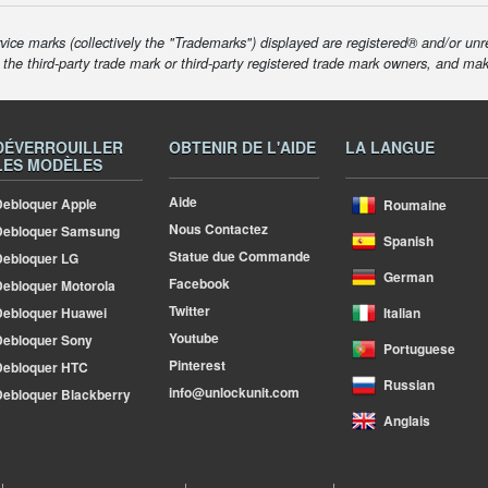
ice marks (collectively the "Trademarks") displayed are registered® and/or unr
f the third-party trade mark or third-party registered trade mark owners, and ma
DÉVERROUILLER
OBTENIR DE L'AIDE
LA LANGUE
LES MODÈLES
Aide
ebloquer Apple
Roumaine
Nous Contactez
Debloquer Samsung
Spanish
Statue due Commande
ebloquer LG
German
Facebook
ebloquer Motorola
Twitter
ebloquer Huawei
Italian
Youtube
ebloquer Sony
Portuguese
Pinterest
Debloquer HTC
Russian
info@unlockunit.com
ebloquer Blackberry
Anglais