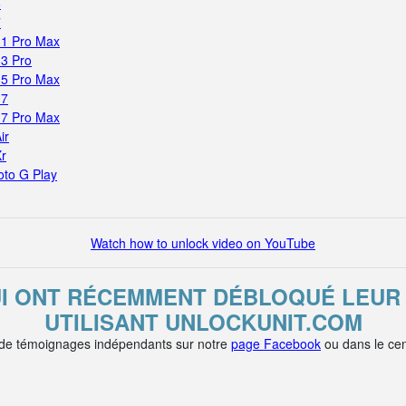
6
7
11 Pro Max
13 Pro
15 Pro Max
17
17 Pro Max
ir
Xr
oto G Play
Watch how to unlock video on YouTube
UI ONT RÉCEMMENT DÉBLOQUÉ LEUR 
UTILISANT UNLOCKUNIT.COM
 de témoignages indépendants sur notre
page Facebook
ou dans le cen