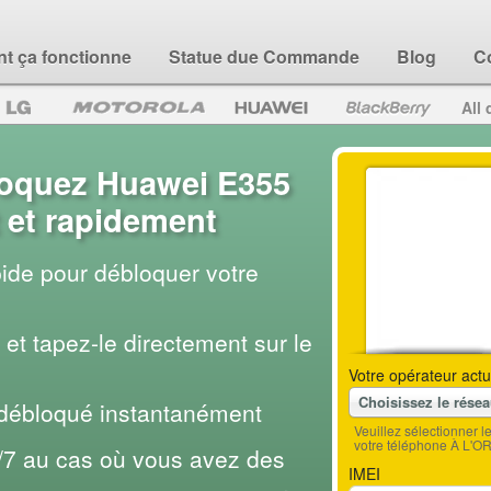
 ça fonctionne
Statue due Commande
Blog
C
All 
oquez Huawei E355
 et rapidement
pide pour débloquer votre
et tapez-le directement sur le
Votre opérateur actu
Choisissez le rése
 débloqué instantanément
Veuillez sélectionner 
votre téléphone À L'O
/7 au cas où vous avez des
IMEI