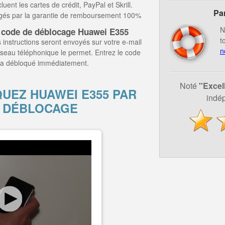
ent les cartes de crédit, PayPal et Skrill.
Pa
égés par la garantie de remboursement 100%
N
 code de déblocage Huawei E355
t
 instructions seront envoyés sur votre e-mail
n
éseau téléphonique le permet. Entrez le code
era débloqué immédiatement.
Noté
''Excel
EZ HUAWEI E355 PAR
indép
 DÉBLOCAGE