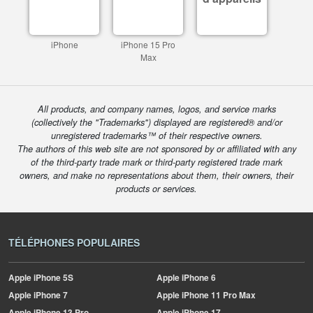
iPhone
iPhone 15 Pro
Max
All products, and company names, logos, and service marks
(collectively the "Trademarks") displayed are registered® and/or
unregistered trademarks™ of their respective owners.
The authors of this web site are not sponsored by or affiliated with any
of the third-party trade mark or third-party registered trade mark
owners, and make no representations about them, their owners, their
products or services.
TÉLÉPHONES POPULAIRES
Apple
iPhone 5S
Apple
iPhone 6
Apple
iPhone 7
Apple
iPhone 11 Pro Max
Apple
iPhone 13 Pro
Apple
iPhone 17