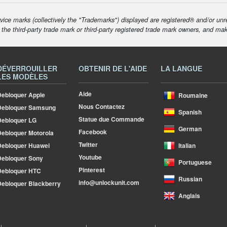
ice marks (collectively the "Trademarks") displayed are registered® and/or unr
f the third-party trade mark or third-party registered trade mark owners, and ma
DÉVERROUILLER
OBTENIR DE L'AIDE
LA LANGUE
LES MODÈLES
Aide
ebloquer Apple
Roumaine
Nous Contactez
Debloquer Samsung
Spanish
Statue due Commande
ebloquer LG
German
Facebook
ebloquer Motorola
Twitter
ebloquer Huawei
Italian
Youtube
ebloquer Sony
Portuguese
Pinterest
Debloquer HTC
Russian
info@unlockunit.com
ebloquer Blackberry
Anglais