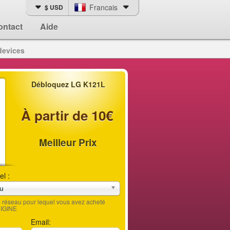
Francais
$ USD
ontact
Aide
devices
Débloquez LG K121L
À partir de 10€
Meilleur Prix
el :
au
le réseau pour lequel vous avez acheté
RIGINE
Email: