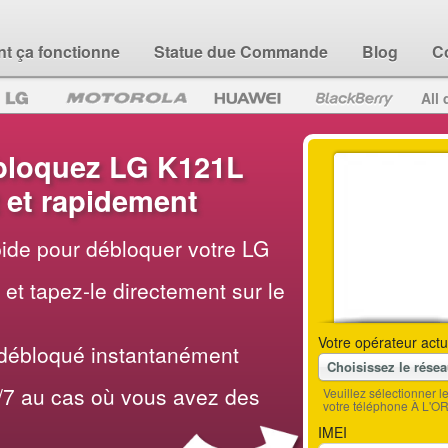
 ça fonctionne
Statue due Commande
Blog
C
All 
loquez LG K121L
 et rapidement
apide pour débloquer votre LG
et tapez-le directement sur le
Votre opérateur actu
 débloqué instantanément
Choisissez le rése
/7 au cas où vous avez des
Veuillez sélectionner 
votre téléphone À L'O
IMEI