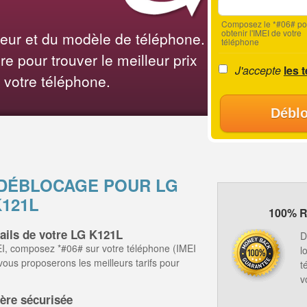
Composez le *#06# po
obtenir l'IMEI de votre
teur et du modèle de téléphone.
téléphone
e pour trouver le meilleur prix
J'accepte
les 
 votre téléphone.
Déblo
 DÉBLOCAGE POUR LG
K121L
100% R
tails de votre LG K121L
D
I, composez *#06# sur votre téléphone (IMEI
l
 vous proposerons les meilleurs tarifs pour
t
v
ère sécurisée