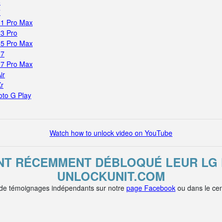
6
7
11 Pro Max
13 Pro
15 Pro Max
17
17 Pro Max
ir
Xr
oto G Play
Watch how to unlock video on YouTube
ONT RÉCEMMENT DÉBLOQUÉ LEUR LG K
UNLOCKUNIT.COM
 de témoignages indépendants sur notre
page Facebook
ou dans le cen