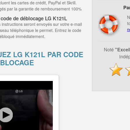
ent les cartes de crédit, PayPal et Skrill.
Pa
égés par la garantie de remboursement 100%
N
 code de déblocage LG K121L
t
 instructions seront envoyés sur votre e-mail
n
éseau téléphonique le permet. Entrez le code
 débloqué immédiatement.
Noté
''Excel
Z LG K121L PAR CODE
indép
ÉBLOCAGE