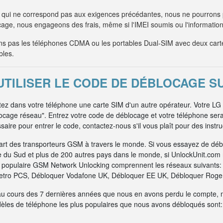
qui ne correspond pas aux exigences précédantes, nous ne pourrons
age, nous engageons des frais, même si l'IMEI soumis ou l'information 
 pas les téléphones CDMA ou les portables Dual-SIM avec deux car
bles.
TILISER LE CODE DE DÉBLOCAGE SU
ttez dans votre téléphone une carte SIM d'un autre opérateur. Votre LG
locage réseau". Entrez votre code de déblocage et votre téléphone ser
aire pour entrer le code, contactez-nous s'il vous plaît pour des instr
art des transporteurs GSM à travers le monde. Si vous essayez de dé
e du Sud et plus de 200 autres pays dans le monde, si UnlockUnit.com n
us populaire GSM Network Unlocking comprennent les réseaux suivants
tro PCS, Débloquer Vodafone UK, Débloquer EE UK, Débloquer Rogers
au cours des 7 dernières années que nous en avons perdu le compte, 
dèles de téléphone les plus populaires que nous avons débloqués sont: