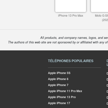
iPhone 13 Pro Max
Moto G St
(202
All products, and company names, logos, and serv
The authors of this web site are not sponsored by or affiliated with any o
TÉLÉPHONES POPULAIRES
Apple
iPhone 5S
D
Apple
iPhone 6
Apple
iPhone 7
D
Apple
iPhone 11 Pro Max
D
Apple
iPhone 13 Pro
D
Apple
iPhone 17
D