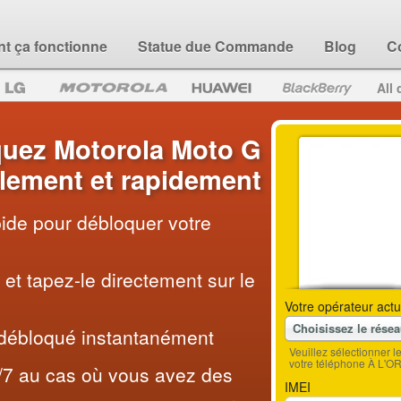
 ça fonctionne
Statue due Commande
Blog
C
All 
uez Motorola Moto G
ilement et rapidement
pide pour débloquer votre
et tapez-le directement sur le
Votre opérateur actu
Choisissez le rése
 débloqué instantanément
Veuillez sélectionner 
votre téléphone À L'O
/7 au cas où vous avez des
IMEI