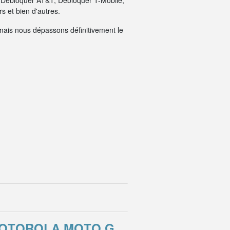
: Débloquer AT&T, Débloquer T-Mobile,
 et bien d'autres.
mais nous dépassons définitivement le
MOTOROLA MOTO G