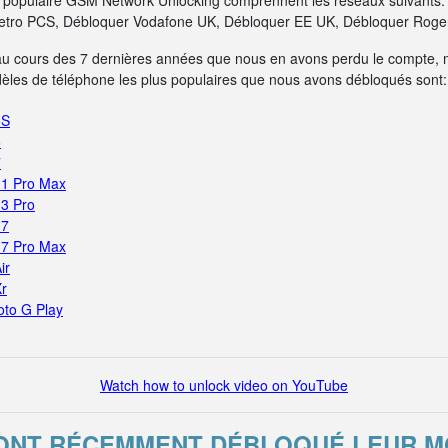
us populaire GSM Network Unlocking comprennent les réseaux suivants
tro PCS, Débloquer Vodafone UK, Débloquer EE UK, Débloquer Rogers
au cours des 7 dernières années que nous en avons perdu le compte, 
dèles de téléphone les plus populaires que nous avons débloqués sont:
5S
6
7
11 Pro Max
13 Pro
17
17 Pro Max
ir
Xr
oto G Play
Watch how to unlock video on YouTube
I ONT RÉCEMMENT DÉBLOQUÉ LEUR 