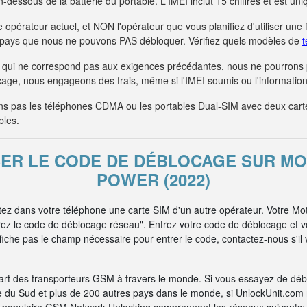
 en-dessous de la batterie du portable. L'IMEI inclut 15 chiffres et est 
 opérateur actuel, et NON l'opérateur que vous planifiez d'utiliser une 
s pays que nous ne pouvons PAS débloquer. Vérifiez quels modèles de
t
qui ne correspond pas aux exigences précédantes, nous ne pourrons
age, nous engageons des frais, même si l'IMEI soumis ou l'information 
 pas les téléphones CDMA ou les portables Dual-SIM avec deux car
bles.
SER LE CODE DE DÉBLOCAGE SUR M
POWER (2022)
ttez dans votre téléphone une carte SIM d'un autre opérateur. Votre M
rez le code de déblocage réseau". Entrez votre code de déblocage et 
iche pas le champ nécessaire pour entrer le code, contactez-nous s'il v
art des transporteurs GSM à travers le monde. Si vous essayez de dé
e du Sud et plus de 200 autres pays dans le monde, si UnlockUnit.com n