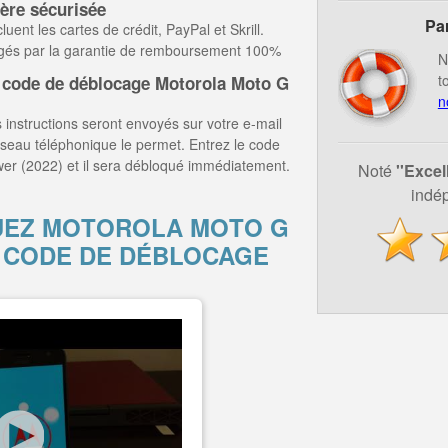
ère sécurisée
Pa
ent les cartes de crédit, PayPal et Skrill.
égés par la garantie de remboursement 100%
N
t
 code de déblocage Motorola Moto G
n
 instructions seront envoyés sur votre e-mail
éseau téléphonique le permet. Entrez le code
er (2022) et il sera débloqué immédiatement.
Noté
''Excel
indép
EZ MOTOROLA MOTO G
R CODE DE DÉBLOCAGE