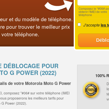
Composez le *#06# po
obtenir l'IMEI de votre
téléphone
teur et du modèle de téléphone.
J'accepte
les 
e pour trouver le meilleur prix
 votre téléphone.
Déblo
E DÉBLOCAGE POUR
O G POWER (2022)
100% R
tails de votre Motorola Moto G Power
D
l
I, composez *#06# sur votre téléphone (IMEI
t
 vous proposerons les meilleurs tarifs pour
v
o G Power (2022).