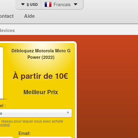
Francais
$ USD
ontact
Aide
devices
Débloquez Motorola Moto G
Power (2022)
À partir de 10€
Meilleur Prix
el :
au
le réseau pour lequel vous avez acheté
RIGINE
Email: