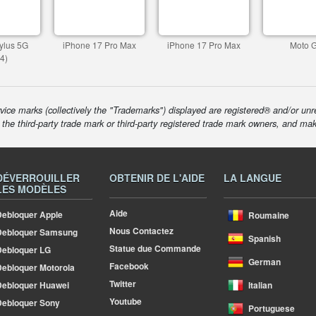
ylus 5G
iPhone 17 Pro Max
iPhone 17 Pro Max
Moto 
4)
ice marks (collectively the "Trademarks") displayed are registered® and/or unr
f the third-party trade mark or third-party registered trade mark owners, and ma
DÉVERROUILLER
OBTENIR DE L'AIDE
LA LANGUE
LES MODÈLES
Aide
ebloquer Apple
Roumaine
Nous Contactez
Debloquer Samsung
Spanish
Statue due Commande
ebloquer LG
German
Facebook
ebloquer Motorola
Twitter
ebloquer Huawei
Italian
Youtube
ebloquer Sony
Portuguese