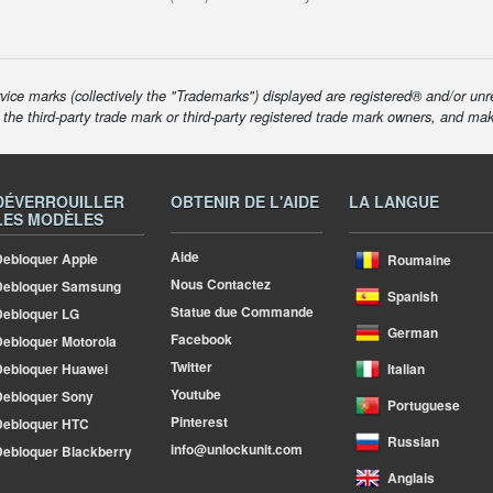
ice marks (collectively the "Trademarks") displayed are registered® and/or unr
f the third-party trade mark or third-party registered trade mark owners, and ma
DÉVERROUILLER
OBTENIR DE L'AIDE
LA LANGUE
LES MODÈLES
Aide
ebloquer Apple
Roumaine
Nous Contactez
Debloquer Samsung
Spanish
Statue due Commande
ebloquer LG
German
Facebook
ebloquer Motorola
Twitter
ebloquer Huawei
Italian
Youtube
ebloquer Sony
Portuguese
Pinterest
Debloquer HTC
Russian
info@unlockunit.com
ebloquer Blackberry
Anglais