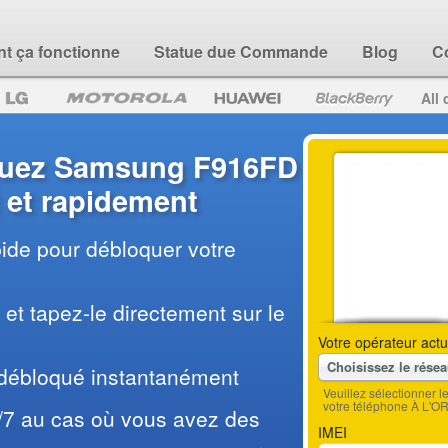
 ça fonctionne
Statue due Commande
Blog
C
All 
uez Samsung F916FD
 et rapidement
pide pour débloquer votre
et tapez-le directement sur le
Votre opérateur actu
Choisissez le rése
 débloqué instantanément
Veuillez sélectionner 
votre téléphone À L'O
/7 au cas où vous avez des
IMEI