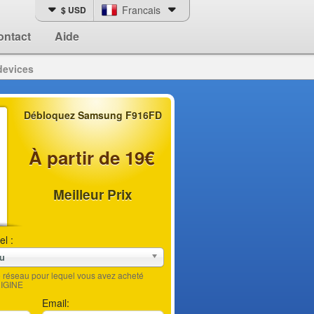
Francais
$ USD
ontact
Aide
devices
Débloquez Samsung F916FD
À partir de 19€
Meilleur Prix
el :
au
le réseau pour lequel vous avez acheté
RIGINE
Email: