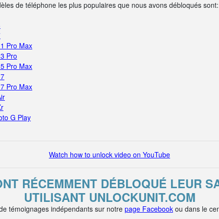
dèles de téléphone les plus populaires que nous avons débloqués sont:
6
7
11 Pro Max
13 Pro
15 Pro Max
17
17 Pro Max
ir
Xr
oto G Play
Watch how to unlock video on YouTube
 ONT RÉCEMMENT DÉBLOQUÉ LEUR S
UTILISANT UNLOCKUNIT.COM
 de témoignages indépendants sur notre
page Facebook
ou dans le cen