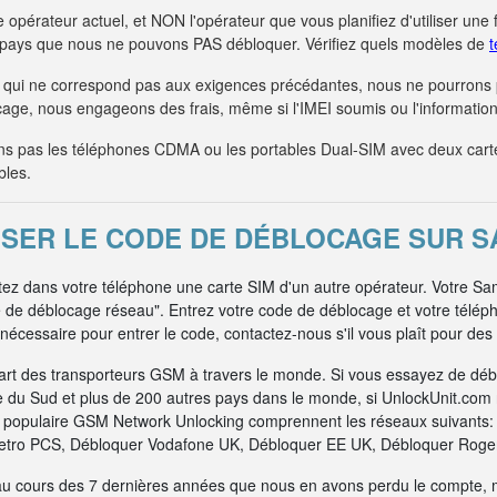
 opérateur actuel, et NON l'opérateur que vous planifiez d'utiliser une 
s pays que nous ne pouvons PAS débloquer. Vérifiez quels modèles de
t
qui ne correspond pas aux exigences précédantes, nous ne pourrons
age, nous engageons des frais, même si l'IMEI soumis ou l'information 
 pas les téléphones CDMA ou les portables Dual-SIM avec deux car
bles.
ISER LE CODE DE DÉBLOCAGE SUR S
ttez dans votre téléphone une carte SIM d'un autre opérateur. Votre S
e de déblocage réseau". Entrez votre code de déblocage et votre télé
nécessaire pour entrer le code, contactez-nous s'il vous plaît pour des
art des transporteurs GSM à travers le monde. Si vous essayez de dé
e du Sud et plus de 200 autres pays dans le monde, si UnlockUnit.com n
us populaire GSM Network Unlocking comprennent les réseaux suivants
tro PCS, Débloquer Vodafone UK, Débloquer EE UK, Débloquer Rogers
au cours des 7 dernières années que nous en avons perdu le compte, 