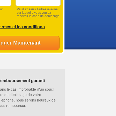
ur
Veuillez saisir l'adresse e-mail
sur laquelle vous voulez
recevoir le code de déblocage
termes et les conditions
quer Maintenant
emboursement garanti
ans le cas improbable d'un souci
ors de déblocage de votre
éléphone, nous serons heureux de
ous rembourser.