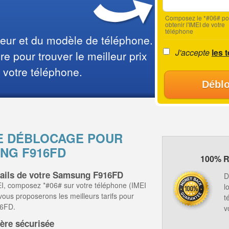
Composez le *#06# po
obtenir l'IMEI de votre
téléphone
teur et du modèle de téléphone.
J'accepte
les 
e pour trouver le meilleur prix
 votre téléphone.
Déblo
E DÉBLOCAGE POUR
NG F916FD
100% R
tails de votre Samsung F916FD
D
I, composez *#06# sur votre téléphone (IMEI
l
 vous proposerons les meilleurs tarifs pour
t
16FD.
v
ère sécurisée